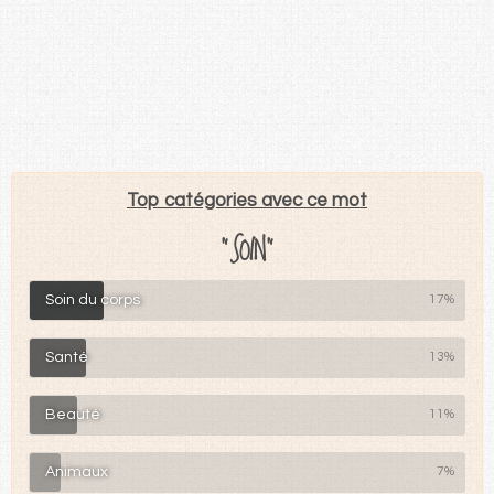
Top catégories avec ce mot
"SOIN"
Soin du corps
17%
Santé
13%
Beauté
11%
Animaux
7%