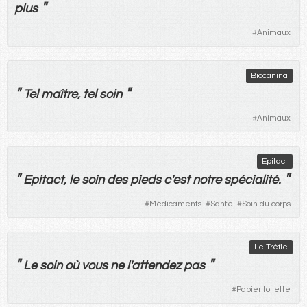
"
plus
#
Animaux
Biocanina
"
"
Tel
maître
,
tel
soin
#
Animaux
Epitact
"
"
Epitact,
le
soin
des
pieds
c'
est
notre
spécialité
.
#
Médicaments
#
Santé
#
Soin du corps
Le Trèfle
"
"
Le
soin
où
vous
ne
l'
attendez
pas
#
Papier toilette