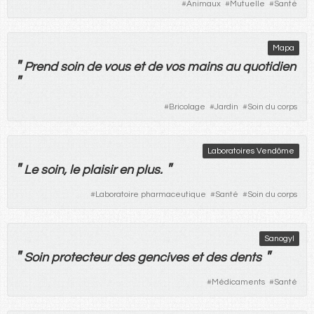
#
Animaux
#
Mutuelle
#
Santé
Mapa
"
Prend
soin
de
vous
et
de
vos
mains
au
quotidien
"
#
Bricolage
#
Jardin
#
Soin du corps
Laboratoires Vendôme
"
"
Le
soin
,
le
plaisir
en
plus
.
#
Laboratoire pharmaceutique
#
Santé
#
Soin du corps
Sanogyl
"
"
Soin
protecteur
des
gencives
et
des
dents
#
Médicaments
#
Santé