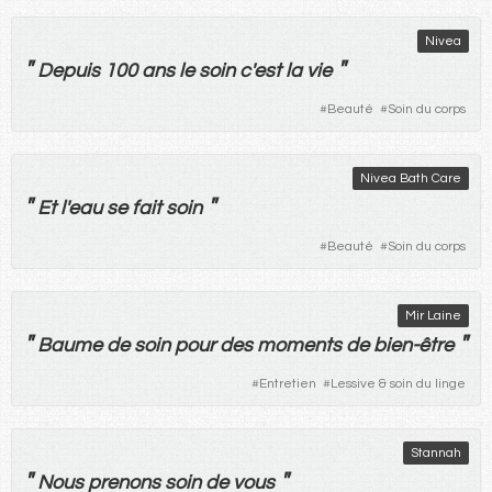
Nivea
"
"
Depuis
100
ans
le
soin
c'
est
la
vie
#
Beauté
#
Soin du corps
Nivea Bath Care
"
"
Et
l'
eau
se
fait
soin
#
Beauté
#
Soin du corps
Mir Laine
"
"
Baume
de
soin
pour
des
moments
de
bien-être
#
Entretien
#
Lessive & soin du linge
Stannah
"
"
Nous
prenons
soin
de
vous