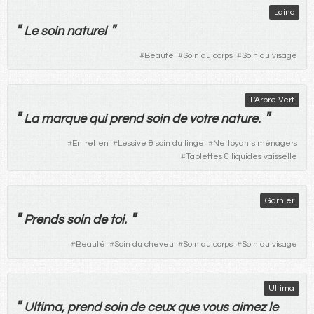
Laino
"
"
Le
soin
naturel
#
Beauté
#
Soin du corps
#
Soin du visage
L'Arbre Vert
"
"
La
marque
qui
prend
soin
de
votre
nature
.
#
Entretien
#
Lessive & soin du linge
#
Nettoyants ménagers
#
Tablettes & liquides vaisselle
Garnier
"
"
Prends
soin
de
toi
.
#
Beauté
#
Soin du cheveu
#
Soin du corps
#
Soin du visage
Ultima
"
Ultima,
prend
soin
de
ceux
que
vous
aimez
le