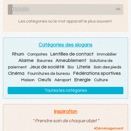
Mutuelle
4%
Les catégories où le mot apparaît le plus souvent.
Catégories des slogans
Rhum
Lentilles de contact
Compotes
Immobilier
Alarme
Ameublement
Beurres
Solutions de
Jeux de société
Literie
paiement
Bio
Soin des pieds
Cinéma
Fédérations sportives
Fournitures de bureau
Oeufs
Energie
Maison
Aéroport
Culture
Toutes les catégories
Inspiration
"
Prendre soin de chaque objet
"
#
Déménagement