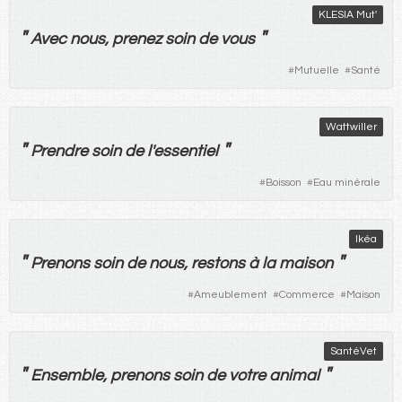
KLESIA Mut'
"
"
Avec
nous
,
prenez
soin
de
vous
#
Mutuelle
#
Santé
Wattwiller
"
"
Prendre
soin
de
l'
essentiel
#
Boisson
#
Eau minérale
Ikéa
"
"
Prenons
soin
de
nous
,
restons
à
la
maison
#
Ameublement
#
Commerce
#
Maison
SantéVet
"
"
Ensemble
,
prenons
soin
de
votre
animal