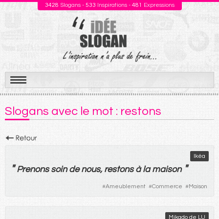
3428
Slogans -
533
Inspirations -
481
Expressions
Aller
au
Slogans avec le mot : restons
contenu
Ikéa
"
"
Prenons
soin
de
nous
,
restons
à
la
maison
#
Ameublement
#
Commerce
#
Maison
Mikado de LU