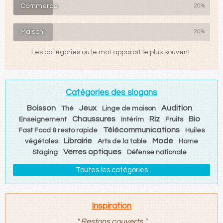
Commerce
20%
Maison
20%
Les catégories où le mot apparaît le plus souvent.
Catégories des slogans
Boisson
Jeux
Audition
Thé
Linge de maison
Chaussures
Riz
Bio
Enseignement
Intérim
Fruits
Télécommunications
Fast Food & resto rapide
Huiles
Librairie
Mode
végétales
Arts de la table
Home
Verres optiques
Staging
Défense nationale
Toutes les catégories
Inspiration
"
Restons couverts
"