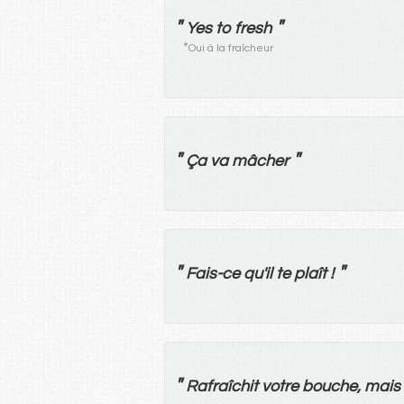
"
"
Yes to fresh
*
Oui à la fraîcheur
"
"
Ça
va
mâcher
"
"
Fais
-
ce
qu'
il
te
plaît
!
"
Rafraîchit
votre
bouche
,
mais