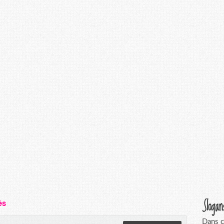
Sloga
és
Dans c