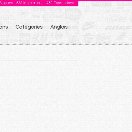
Slogans -
533
Inspirations -
481
Expressions
ons
Catégories
Anglais