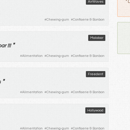
"
U
AirWaves
#
Chewing-gum
#
Confiserie & Bonbon
Malabar
"
r !!!
#
Alimentation
#
Chewing-gum
#
Confiserie & Bonbon
Freedent
"
s
#
Alimentation
#
Chewing-gum
#
Confiserie & Bonbon
Hollywood
#
Alimentation
#
Chewing-gum
#
Confiserie & Bonbon