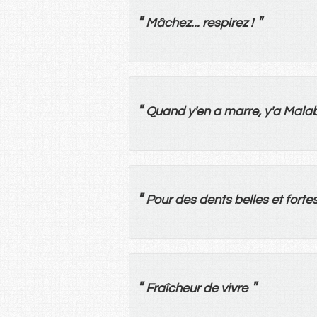
"
"
Mâchez.
.
.
respirez
!
"
Quand
y
'
en
a
marre
,
y
'
a
Malaba
"
Pour
des
dents
belles
et
forte
"
"
Fraîcheur
de
vivre