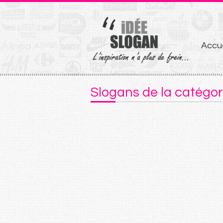
Aller
Accue
au
conten
Slogans de la catég