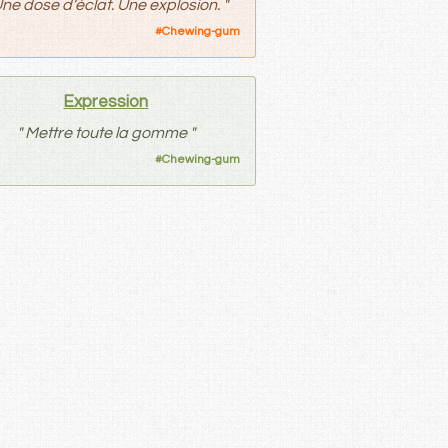
ne dose d’éclat. Une explosion.
"
#
Chewing-gum
Expression
"
Mettre toute la gomme
"
#
Chewing-gum