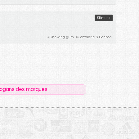
Stimorol
#
Chewing-gum
#
Confiserie & Bonbon
logans des marques