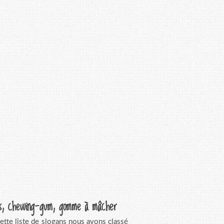
ns, chewing-gum, gomme à mâcher
ette liste de slogans nous avons classé