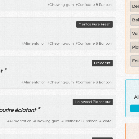
#
Chewing-gum
#
Confiserie & Bonbon
De
Bel
Mentos Pure Fresh
Va
#
Alimentation
#
Chewing-gum
#
Confiserie & Bonbon
Pla
Fai
Freedent
"
t
#
Alimentation
#
Chewing-gum
#
Confiserie & Bonbon
Al
Hollywood Blancheur
"
ourire
éclatant
#
Alimentation
#
Chewing-gum
#
Confiserie & Bonbon
#
Santé