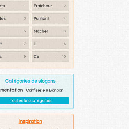
nts
1
Fraîcheur
2
les
3
Purifiant
4
5
Mâcher
6
ît
7
Il
8
s
9
Ce
10
Catégories de slogans
imentation
Confiserie & Bonbon
Toutes les catégories
Inspiration