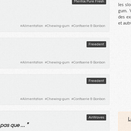
Mentos Pure Fresh
les sl
gum. V
des ex
et aut
#
Alimentation
#
Chewing-gum
#
Confiserie & Bonbon
Freedent
#
Alimentation
#
Chewing-gum
#
Confiserie & Bonbon
Freedent
#
Alimentation
#
Chewing-gum
#
Confiserie & Bonbon
AirWaves
L
"
pas
que
…