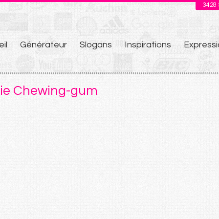
3428
il
Générateur
Slogans
Inspirations
Expressi
u
orie Chewing-gum