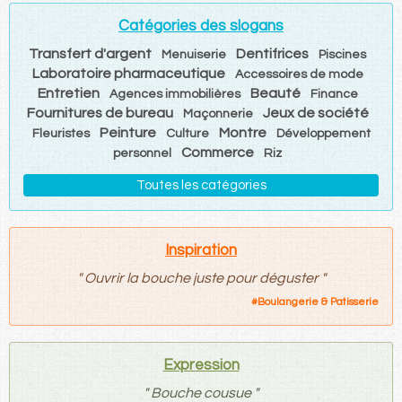
Catégories des slogans
Transfert d'argent
Dentifrices
Menuiserie
Piscines
Laboratoire pharmaceutique
Accessoires de mode
Entretien
Beauté
Agences immobilières
Finance
Fournitures de bureau
Jeux de société
Maçonnerie
Peinture
Montre
Fleuristes
Culture
Développement
Commerce
personnel
Riz
Toutes les catégories
Inspiration
"
Ouvrir la bouche juste pour déguster
"
#
Boulangerie & Patisserie
Expression
"
Bouche cousue
"