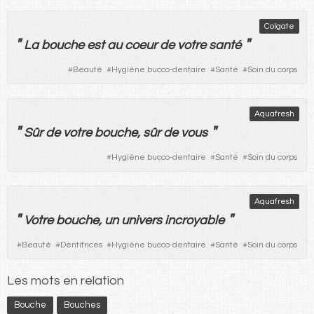
Colgate
"
"
La
bouche
est
au
coeur
de
votre
santé
#
Beauté
#
Hygiène bucco-dentaire
#
Santé
#
Soin du corps
Aquafresh
"
"
Sûr
de
votre
bouche
,
sûr
de
vous
#
Hygiène bucco-dentaire
#
Santé
#
Soin du corps
Aquafresh
"
"
Votre
bouche
,
un
univers
incroyable
#
Beauté
#
Dentifrices
#
Hygiène bucco-dentaire
#
Santé
#
Soin du corps
Les mots en relation
Bouche
Bouches