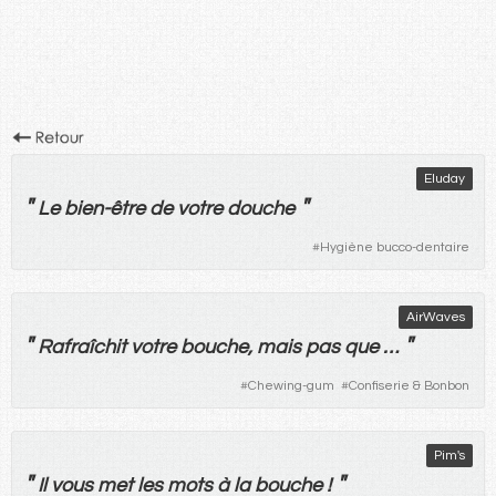
Eluday
"
"
Le
bien-être
de
votre
douche
#
Hygiène bucco-dentaire
AirWaves
"
"
Rafraîchit
votre
bouche
,
mais
pas
que
…
#
Chewing-gum
#
Confiserie & Bonbon
Pim's
"
"
Il
vous
met
les
mots
à
la
bouche
!