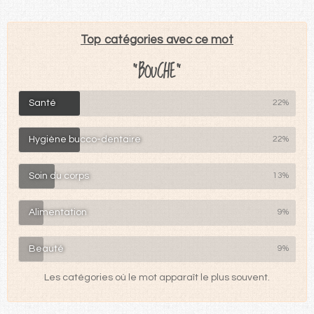
Top catégories avec ce mot
"BOUCHE"
Santé
22%
Hygiène bucco-dentaire
22%
Soin du corps
13%
Alimentation
9%
Beauté
9%
Les catégories où le mot apparaît le plus souvent.