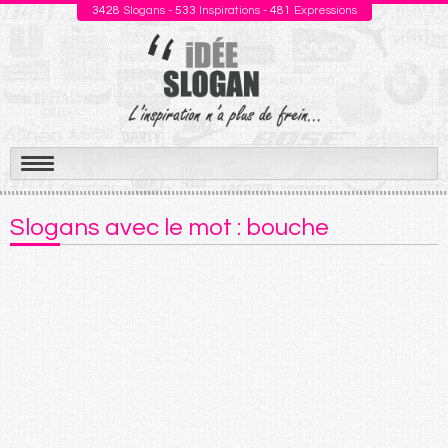
3428
Slogans -
533
Inspirations -
481
Expressions
Aller
au
Slogans avec le mot : bouche
contenu