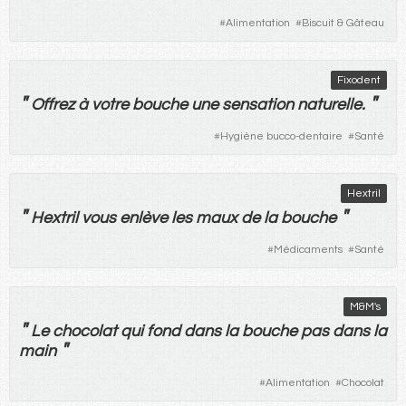
#
Alimentation
#
Biscuit & Gâteau
Fixodent
"
"
Offrez
à
votre
bouche
une
sensation
naturelle
.
#
Hygiène bucco-dentaire
#
Santé
Hextril
"
"
Hextril
vous
enlève
les
maux
de
la
bouche
#
Médicaments
#
Santé
M&M's
"
Le
chocolat
qui
fond
dans
la
bouche
pas
dans
la
"
main
#
Alimentation
#
Chocolat