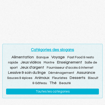
Catégories des slogans
Alimentation
Voyage
Banque
Fast Food & resto
Jeux vidéos
Enseignement
rapide
Montre
Salle de
Jeux d'argent
sport
Fournisseur d'accès à Internet
Lessive & soin du linge
Assurance
Déménagement
Animaux
Desserts
Sauces & épices
Fleuristes
Biscuit
Thé
& Gâteau
Beauté
Toutes les catégories