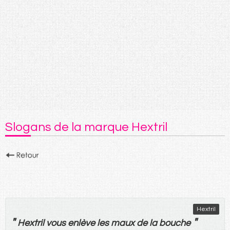
Slogans de la marque Hextril
Hextril
"
"
Hextril
vous
enlève
les
maux
de
la
bouche