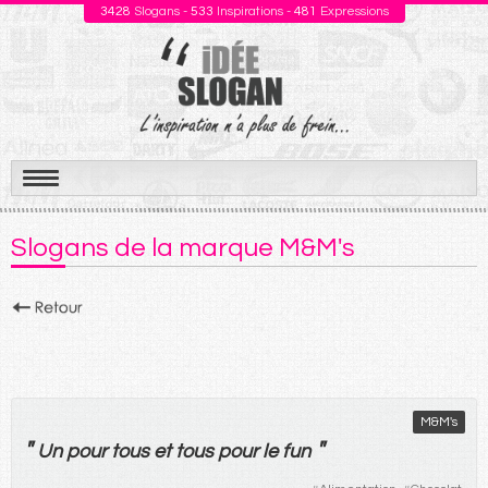
3428
Slogans -
533
Inspirations -
481
Expressions
Aller
au
Slogans de la marque M&M's
contenu
M&M's
"
"
Un
pour
tous
et
tous
pour
le
fun