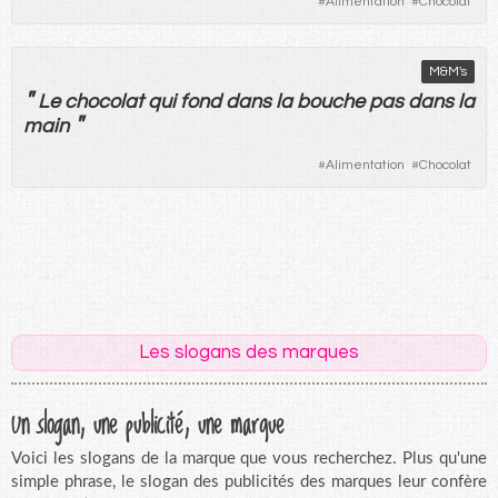
#
Alimentation
#
Chocolat
M&M's
"
Le
chocolat
qui
fond
dans
la
bouche
pas
dans
la
"
main
#
Alimentation
#
Chocolat
Les slogans des marques
Un slogan, une publicité, une marque
Voici les slogans de la marque que vous recherchez. Plus qu'une
simple phrase, le slogan des publicités des marques leur confère