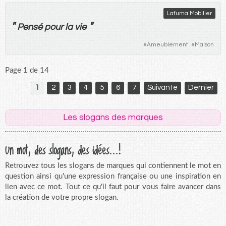
Lafuma Mobilier
"
"
Pensé
pour
la
vie
#
Ameublement
#
Maison
Page 1 de 14
1
2
3
4
5
6
7
Suivante
Dernier
Les slogans des marques
Un mot, des slogans, des idées...!
Retrouvez tous les slogans de marques qui contiennent le mot en
question ainsi qu'une expression française ou une inspiration en
lien avec ce mot. Tout ce qu'il faut pour vous faire avancer dans
la création de votre propre slogan.