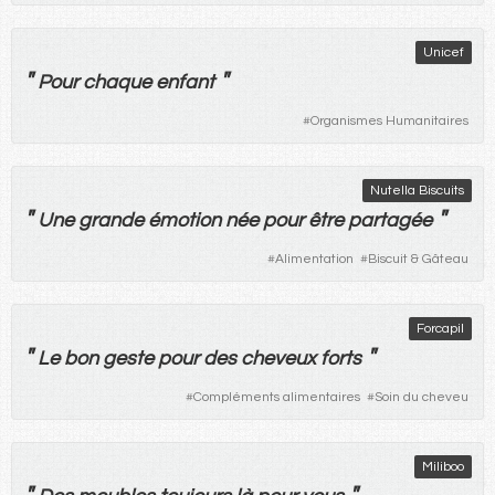
Unicef
"
"
Pour
chaque
enfant
#
Organismes Humanitaires
Nutella Biscuits
"
"
Une
grande
émotion
née
pour
être
partagée
#
Alimentation
#
Biscuit & Gâteau
Forcapil
"
"
Le
bon
geste
pour
des
cheveux
forts
#
Compléments alimentaires
#
Soin du cheveu
Miliboo