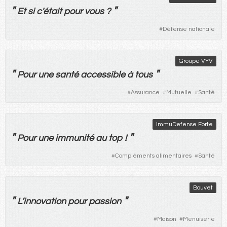
"
"
Et
si
c'
était
pour
vous
?
#
Défense nationale
Groupe VYV
"
"
Pour
une
santé
accessible
à
tous
#
Assurance
#
Mutuelle
#
Santé
ImmuDefense Forte
"
"
Pour
une
immunité
au
top
!
#
Compléments alimentaires
#
Santé
Bouvet
"
"
L’
innovation
pour
passion
#
Maison
#
Menuiserie