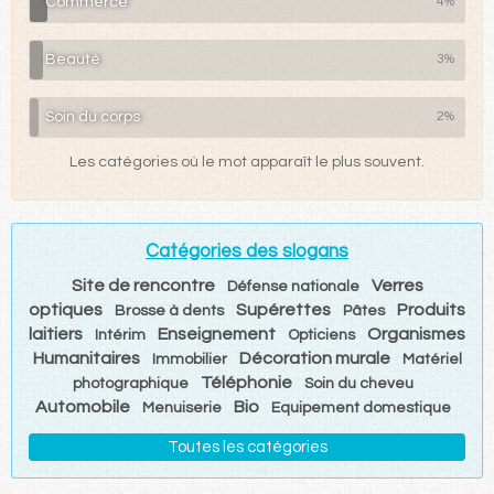
Commerce
4%
Beauté
3%
Soin du corps
2%
Les catégories où le mot apparaît le plus souvent.
Catégories des slogans
Site de rencontre
Verres
Défense nationale
optiques
Supérettes
Produits
Brosse à dents
Pâtes
laitiers
Enseignement
Organismes
Intérim
Opticiens
Humanitaires
Décoration murale
Immobilier
Matériel
Téléphonie
photographique
Soin du cheveu
Automobile
Bio
Menuiserie
Equipement domestique
Toutes les catégories