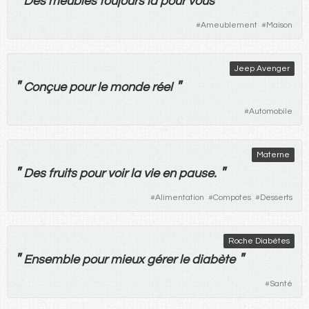
"
"
Des
meubles
toujours
là
pour
vous
#
Ameublement
#
Maison
Jeep Avenger
"
"
Conçue
pour
le
monde
réel
#
Automobile
Materne
"
"
Des
fruits
pour
voir
la
vie
en
pause
.
#
Alimentation
#
Compotes
#
Desserts
Roche Diabètes
"
"
Ensemble
pour
mieux
gérer
le
diabète
#
Santé