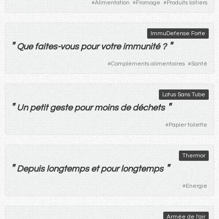
#
Alimentation
#
Fromage
#
Produits laitiers
ImmuDefense Forte
"
"
Que
faites
-
vous
pour
votre
immunité
?
#
Compléments alimentaires
#
Santé
Lotus Sans Tube
"
"
Un
petit
geste
pour
moins
de
déchets
#
Papier toilette
Thermor
"
"
Depuis
longtemps
et
pour
longtemps
#
Energie
Armée de l'air