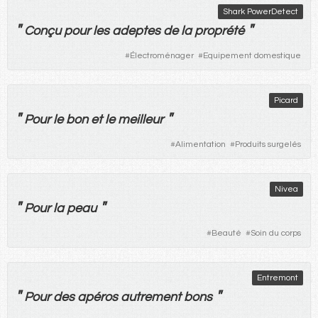
Shark PowerDetect
"
"
Conçu
pour
les
adeptes
de
la
proprété
#
Électroménager
#
Equipement domestique
Picard
"
"
Pour
le
bon
et
le
meilleur
#
Alimentation
#
Produits surgelés
Nivea
"
"
Pour
la
peau
#
Beauté
#
Soin du corps
Entremont
"
"
Pour
des
apéros
autrement
bons