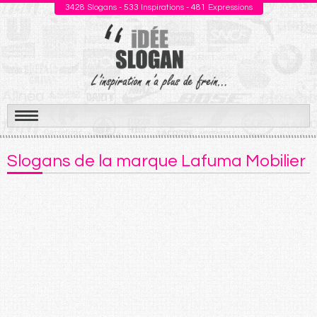
3428
Slogans -
533
Inspirations -
481
Expressions
Aller
au
Slogans de la marque Lafuma Mobilier
contenu