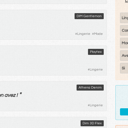
L
DIM Gentleman
Lin
Co
#
Lingerie
#
Mode
Mo
Playtex
Av
Si
#
Lingerie
Athena Denim
"
en
avez
!
#
Lingerie
Dim 3D Flex