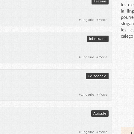
Tezenis
les ex
la li
pourre
#
Lingerie
#
Mode
slogan
les cu
caleçon
Intimissimi
#
Lingerie
#
Mode
Calzedonia
#
Lingerie
#
Mode
Aubade
#
Lingerie
#
Mode