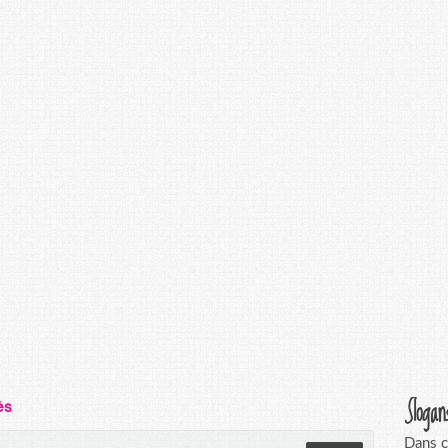
Slogan
és
Dans c