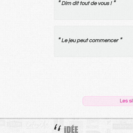
"
"
Dim
dit
tout
de
vous
!
"
"
Le
jeu
peut
commencer
Les s