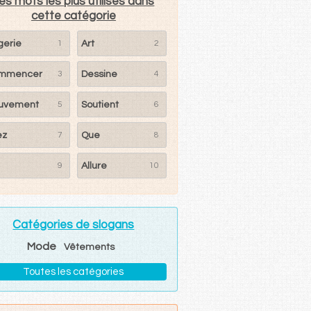
es mots les plus utilisés dans
cette catégorie
gerie
1
Art
2
mmencer
3
Dessine
4
uvement
5
Soutient
6
ez
7
Que
8
9
Allure
10
Catégories de slogans
Mode
Vêtements
Toutes les catégories