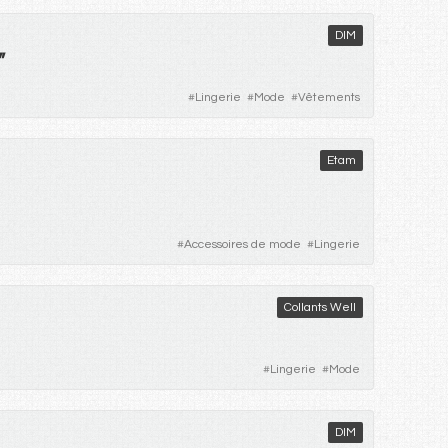
DIM
"
#
Lingerie
#
Mode
#
Vêtements
Etam
#
Accessoires de mode
#
Lingerie
Collants Well
#
Lingerie
#
Mode
DIM