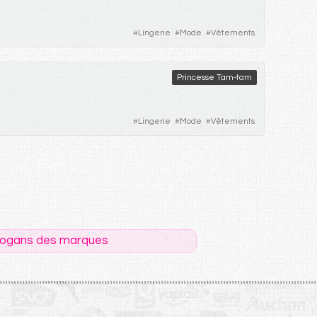
#
Lingerie
#
Mode
#
Vêtements
Princesse Tam-tam
#
Lingerie
#
Mode
#
Vêtements
logans des marques