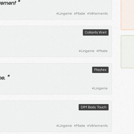
"
ement
#
Lingerie
#
Mode
#
Vêtements
Collants Well
#
Lingerie
#
Mode
Playtex
"
ne
.
#
Lingerie
DIM Body Touch
#
Lingerie
#
Mode
#
Vêtements