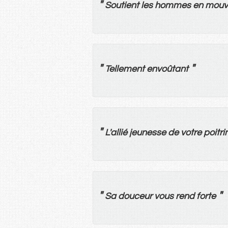
"
Soutient
les
hommes
en
mouv
"
"
Tellement
envoûtant
"
L'
allié
jeunesse
de
votre
poitri
"
"
Sa
douceur
vous
rend
forte