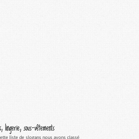
s, lingerie, sous-vêtements
ette liste de slogans nous avons classé