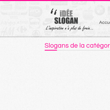
Aller
Accue
au
conten
Slogans de la catégor