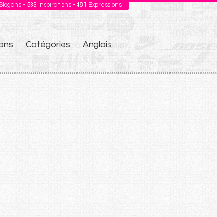
Slogans -
533
Inspirations -
481
Expressions
ons
Catégories
Anglais