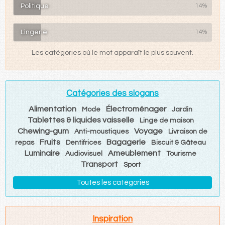
Politique
14%
Lingerie
14%
Les catégories où le mot apparaît le plus souvent.
Catégories des slogans
Alimentation
Électroménager
Mode
Jardin
Tablettes & liquides vaisselle
Linge de maison
Chewing-gum
Voyage
Anti-moustiques
Livraison de
Fruits
Bagagerie
repas
Dentifrices
Biscuit & Gâteau
Luminaire
Ameublement
Audiovisuel
Tourisme
Transport
Sport
Toutes les catégories
Inspiration