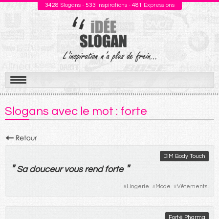
3428
Slogans -
533
Inspirations -
481
Expressions
Aller
au
Slogans avec le mot : forte
contenu
DIM Body Touch
"
"
Sa
douceur
vous
rend
forte
#
Lingerie
#
Mode
#
Vêtements
Forté Pharma