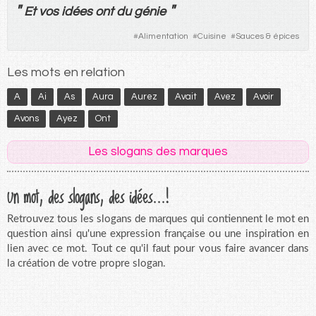
"
"
Et
vos
idées
ont
du
génie
#
Alimentation
#
Cuisine
#
Sauces & épices
Les mots en relation
A
Ai
As
Aura
Aurez
Avait
Avez
Avoir
Avons
Ayez
Ont
Les slogans des marques
Un mot, des slogans, des idées...!
Retrouvez tous les slogans de marques qui contiennent le mot en
question ainsi qu'une expression française ou une inspiration en
lien avec ce mot. Tout ce qu'il faut pour vous faire avancer dans
la création de votre propre slogan.