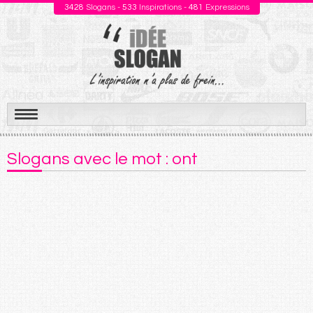
3428
Slogans -
533
Inspirations -
481
Expressions
Aller
au
Slogans avec le mot : ont
contenu