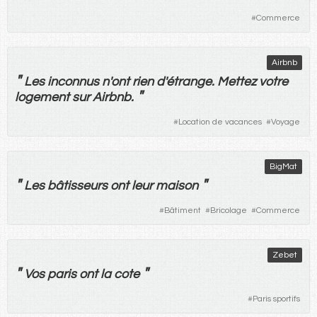
#
Commerce
Airbnb
"
Les
inconnus
n'
ont
rien
d'
étrange
.
Mettez
votre
"
logement
sur
Airbnb.
#
Location de vacances
#
Voyage
BigMat
"
"
Les
bâtisseurs
ont
leur
maison
#
Bâtiment
#
Bricolage
#
Commerce
Zebet
"
"
Vos
paris
ont
la
cote
#
Paris sportifs