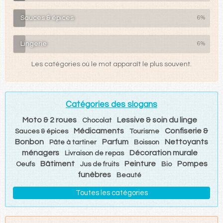
Sauces & épices
6%
Lingerie
6%
Les catégories où le mot apparaît le plus souvent.
Catégories des slogans
Moto & 2 roues
Lessive & soin du linge
Chocolat
Médicaments
Confiserie &
Sauces & épices
Tourisme
Bonbon
Parfum
Nettoyants
Pâte à tartiner
Boisson
ménagers
Décoration murale
Livraison de repas
Bâtiment
Peinture
Pompes
Oeufs
Jus de fruits
Bio
funèbres
Beauté
Toutes les catégories