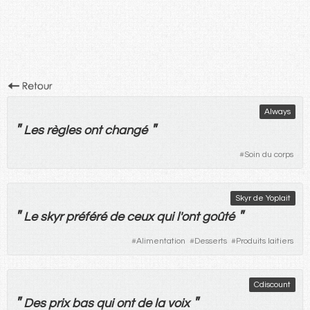
Always
"
"
Les
règles
ont
changé
#
Soin du corps
Skyr de Yoplait
"
"
Le
skyr
préféré
de
ceux
qui
l'
ont
goûté
#
Alimentation
#
Desserts
#
Produits laitiers
Cdiscount
"
"
Des
prix
bas
qui
ont
de
la
voix