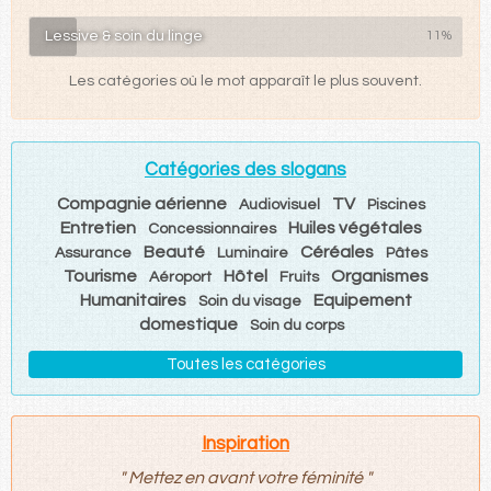
Lessive & soin du linge
11%
Les catégories où le mot apparaît le plus souvent.
Catégories des slogans
Compagnie aérienne
TV
Audiovisuel
Piscines
Entretien
Huiles végétales
Concessionnaires
Beauté
Céréales
Assurance
Luminaire
Pâtes
Tourisme
Hôtel
Organismes
Aéroport
Fruits
Humanitaires
Equipement
Soin du visage
domestique
Soin du corps
Toutes les catégories
Inspiration
"
Mettez en avant votre féminité
"