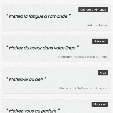
California Almonds
"
"
Mettez
la
fatigue
à
l'
amande
#
Alimentation
Soupline
"
"
Mettez
du
coeur
dans
votre
linge
#
Entretien
#
Lessive & soin du linge
Ajax
"
"
Mettez
-
le
au
défi
#
Entretien
#
Nettoyants ménagers
Elephant
"
"
Mettez
-
vous
au
parfum