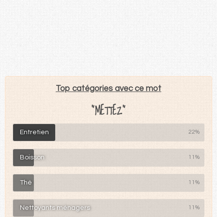
Top catégories avec ce mot
"METTEZ"
Entretien
22%
Boisson
11%
Thé
11%
Nettoyants ménagers
11%