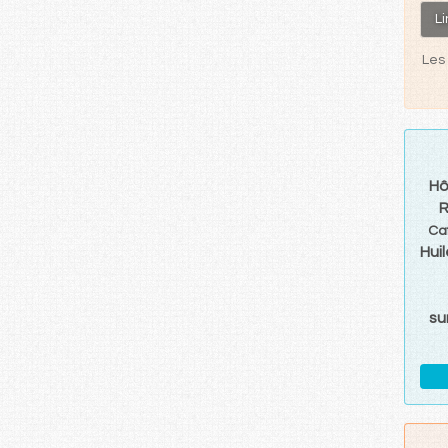
L
Les 
Hô
Ca
Hui
su