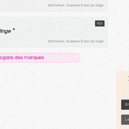
#
Entretien
#
Lessive & soin du linge
K2r
"
linge
#
Entretien
#
Lessive & soin du linge
logans des marques
En
Le