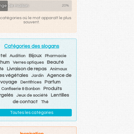
inge de maison
20%
catégories où le mot apparaît le plus
souvent.
Catégories des slogans
tel
Bijoux
Audition
Pharmacie
Rhum
Beauté
Verres optiques
Livraison de repas
fé
Animaux
les végétales
Agence de
Jardin
voyage
Parfum
Dentifrices
Produits
Confiserie & Bonbon
rgelés
Lentilles
Jeux de société
de contact
Thé
Toutes les catégories