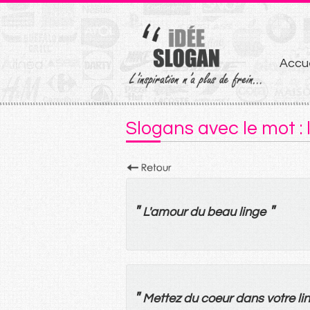
Aller
Accue
au
conten
Slogans avec le mot : 
"
"
L'
amour
du
beau
linge
"
Mettez
du
coeur
dans
votre
li