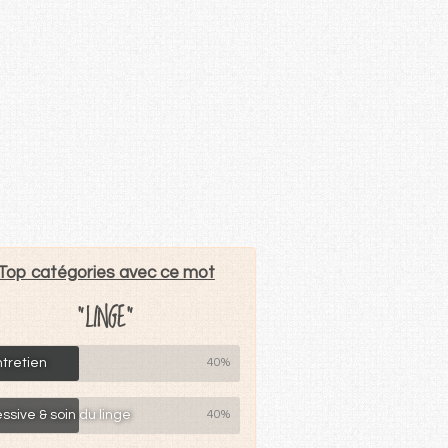
Top catégories avec ce mot
"LINGE"
tretien
40%
ssive & soin du linge
40%