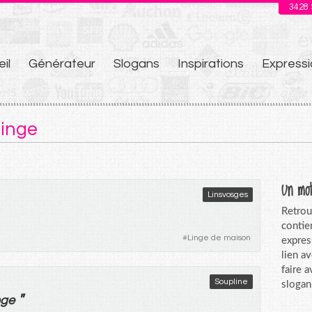
3428
il
Générateur
Slogans
Inspirations
Expressi
u
linge
Un mot
Linsvosges
Retrou
contie
#
Linge de maison
expres
lien a
faire 
Soupline
slogan
"
nge