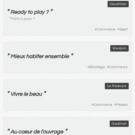
Decathlon
"
"
Ready to play ?
*
Prêts à jouer ?
#
Commerce
#
Sport
Weldom
"
"
Mieux
habiter
ensemble
#
Bricolage
#
Commerce
La Redoute
"
"
Vivre
le
beau
#
Commerce
#
Maison
Gedimat
"
"
Au
coeur
de
l'
ouvrage