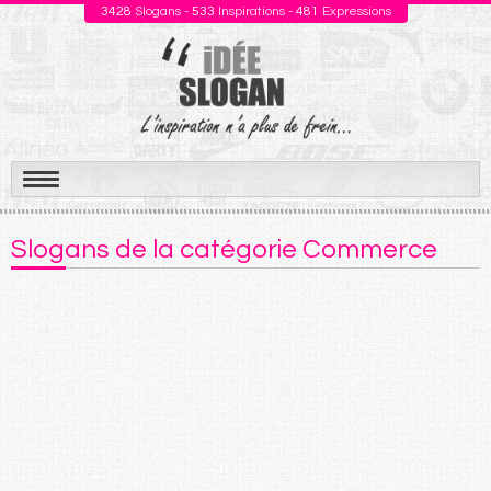
3428
Slogans -
533
Inspirations -
481
Expressions
Aller
au
Slogans de la catégorie Commerce
contenu