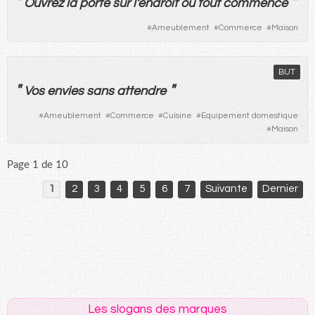
"
"
Ouvrez
la
porte
sur
l'
endroit
où
tout
commence
#
Ameublement
#
Commerce
#
Maison
BUT
"
"
Vos
envies
sans
attendre
#
Ameublement
#
Commerce
#
Cuisine
#
Equipement domestique
#
Maison
Page 1 de 10
1
2
3
4
5
6
7
Suivante
Dernier
Les slogans des marques