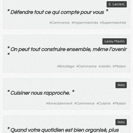
E. Leclerc
"
"
Défendre
tout
ce
qui
compte
pour
vous
#
Commerce
#
Hypermarchés
#
Supermarchés
Leroy Merlin
"
On
peut
tout
construire
ensemble
,
même
l’
avenir
"
#
Bricolage
#
Commerce
#
Jardin
#
Maison
Ikéa
"
"
Cuisiner
nous
rapproche
.
#
Ameublement
#
Commerce
#
Cuisine
#
Maison
Ikéa
"
Quand
votre
quotidien
est
bien
organisé
,
plus