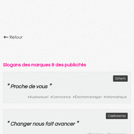
Slogans des marques & des publicités
Gitem
"
"
Proche
de
vous
#
Audiovisuel
#
Commerce
#
Électroménager
#
Informatique
Castorama
"
"
Changer
nous
fait
avancer