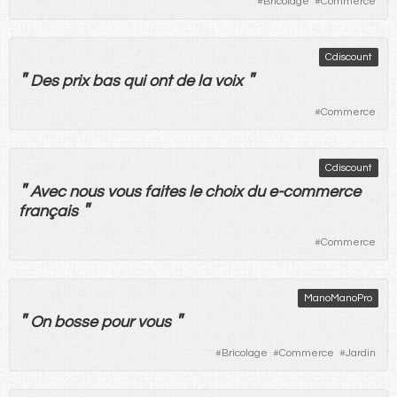
#
Bricolage
#
Commerce
Cdiscount
"
"
Des
prix
bas
qui
ont
de
la
voix
#
Commerce
Cdiscount
"
Avec
nous
vous
faites
le
choix
du
e-commerce
"
français
#
Commerce
ManoManoPro
"
"
On
bosse
pour
vous
#
Bricolage
#
Commerce
#
Jardin