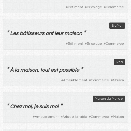
#
Bâtiment
#
Bricolage
#
Commerce
BigMat
"
"
Les
bâtisseurs
ont
leur
maison
#
Bâtiment
#
Bricolage
#
Commerce
Ikéa
"
"
À
la
maison
,
tout
est
possible
#
Ameublement
#
Commerce
#
Maison
Maison du Monde
"
"
Chez
moi
,
je
suis
moi
#
Ameublement
#
Arts de la table
#
Commerce
#
Maison