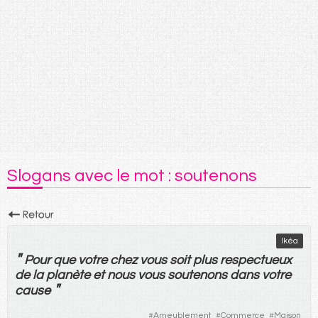
Slogans avec le mot : soutenons
Ikéa
"
Pour
que
votre
chez
vous
soit
plus
respectueux
de
la
planète
et
nous
vous
soutenons
dans
votre
"
cause
#
Ameublement
#
Commerce
#
Maison