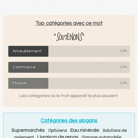
Top catégories avec ce mot
"SOUTENONS"
Ameublement
33%
Commerce
33%
Maison
33%
Les catégories où le mot apparaît le plus souvent.
Catégories des slogans
Supermarchés
Eau minérale
Opticiens
Solutions de
Livraison de repas
paiement
Garage automobile