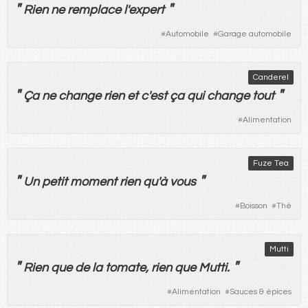
"
"
Rien
ne
remplace
l'
expert
#
Automobile
#
Garage automobile
Canderel
"
"
Ça
ne
change
rien
et
c'
est
ça
qui
change
tout
#
Alimentation
Fuze Tea
"
"
Un
petit
moment
rien
qu'
à
vous
#
Boisson
#
Thé
Mutti
"
"
Rien
que
de
la
tomate,
rien
que
Mutti.
#
Alimentation
#
Sauces & épices