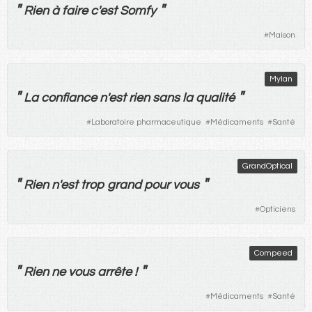
"
"
Rien
à
faire
c'
est
Somfy
#
Maison
Mylan
"
"
La
confiance
n'
est
rien
sans
la
qualité
#
Laboratoire pharmaceutique
#
Médicaments
#
Santé
GrandOptical
"
"
Rien
n'
est
trop
grand
pour
vous
#
Opticiens
Compeed
"
"
Rien
ne
vous
arrête
!
#
Médicaments
#
Santé