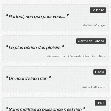
Balladins
"
"
Partout
,
rien
que
pour
vous
...
#
Hôtel
#
Voyage
Gervita de Danone
"
"
Le
plus
aérien
des
plaisirs
#
Alimentation
#
Desserts
#
Produits laitiers
Ricard
"
"
Un
ricard
sinon
rien
#
Alcool
#
Boisson
Pirelli
"
"
Sans
maîtrise
la
puissance
n'
est
rien