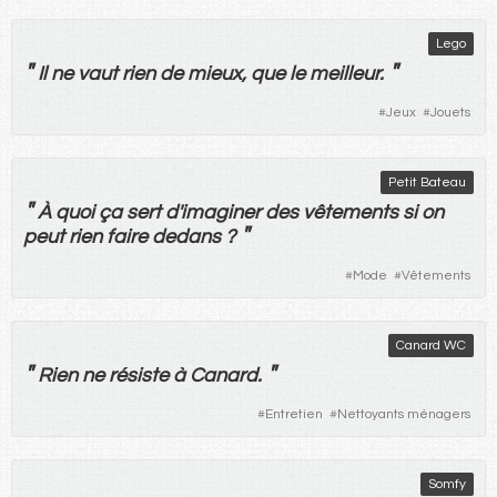
Lego
"
"
Il
ne
vaut
rien
de
mieux
,
que
le
meilleur
.
#
Jeux
#
Jouets
Petit Bateau
"
À
quoi
ça
sert
d'
imaginer
des
vêtements
si
on
"
peut
rien
faire
dedans
?
#
Mode
#
Vêtements
Canard WC
"
"
Rien
ne
résiste
à
Canard
.
#
Entretien
#
Nettoyants ménagers
Somfy