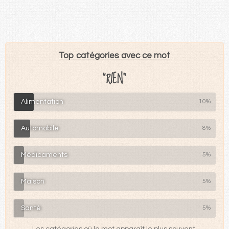
Top catégories avec ce mot
"RIEN"
Alimentation
10%
Automobile
8%
Médicaments
5%
Maison
5%
Santé
5%
Les catégories où le mot apparaît le plus souvent.