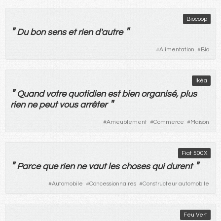
Biocoop
"
"
Du
bon
sens
et
rien
d'
autre
#
Alimentation
#
Bio
Ikéa
"
Quand
votre
quotidien
est
bien
organisé
,
plus
"
rien
ne
peut
vous
arrêter
#
Ameublement
#
Commerce
#
Maison
Fiat 500X
"
"
Parce que
rien
ne
vaut
les
choses
qui
durent
#
Automobile
#
Concessionnaires
#
Constructeur automobile
Feu Vert