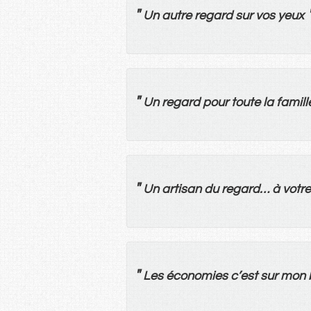
"
Un
autre
regard
sur
vos
yeux
"
Un
regard
pour
toute
la
famill
"
Un
artisan
du
regard
…
à
votre
"
Les
économies
c’
est
sur
mon