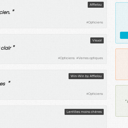
Afflelou
"
cien
.
#
Opticiens
Visual
"
clair
#
Opticiens
#
Verres optiques
Win-Win by Afflelou
"
es
#
Opticiens
"
Lentilles moins chères