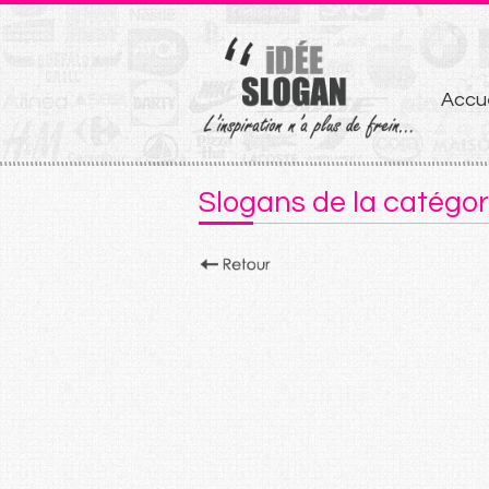
Aller
Accue
au
conten
Slogans de la catégor