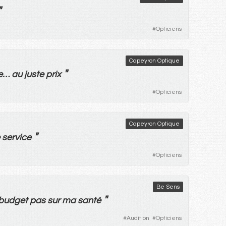
"
#
Opticiens
Capeyron Optique
"
e
…
au
juste
prix
#
Opticiens
Capeyron Optique
"
service
#
Opticiens
Be Sens
"
budget
pas
sur
ma
santé
#
Audition
#
Opticiens