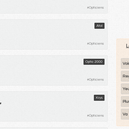
#
Opticiens
Atol
#
Opticiens
L
Optic 2000
Voi
Re
#
Opticiens
Ye
Krys
Plu
"
Va
#
Opticiens