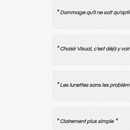
"
Dommage
qu'
il
ne
soit
qu'
opti
"
Choisir
Visual, c'
est
déjà
y
voir
"
Les
lunettes
sans
les
problèm
"
"
Clairement
plus
simple