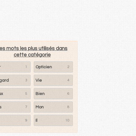
es mots les plus utilisés dans
cette catégorie
r
1
Opticien
2
gard
3
Vie
4
ux
5
Bien
6
s
7
Mon
8
9
Il
10