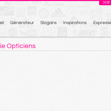
3428
il
Générateur
Slogans
Inspirations
Expressi
u
ie Opticiens