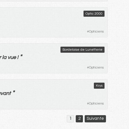
Optic 2000
#
Opticiens
Bordelaise de Lunetterie
"
r
la
vue
!
#
Opticiens
Krys
"
vant
#
Opticiens
1
2
Suivante