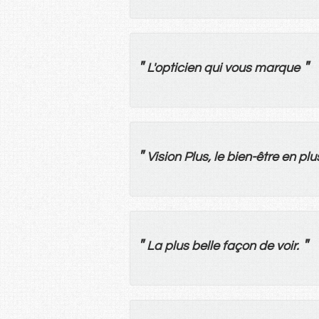
"
"
L'
opticien
qui
vous
marque
"
Vision
Plus
,
le
bien-être
en
plu
"
"
La
plus
belle
façon
de
voir
.