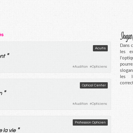
Slogan
és
Dans c
Acuitis
les e
"
nt
l'opt
pourre
#
Audition
#
Opticiens
slogan
les l
correct
Optical Center
"
n
#
Audition
#
Opticiens
Profession Opticien
"
e
la
vie