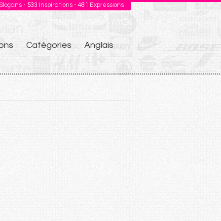
Slogans -
533
Inspirations -
481
Expressions
ons
Catégories
Anglais