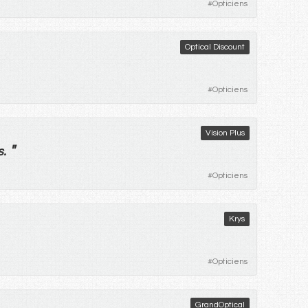
#
Opticiens
Optical Discount
#
Opticiens
Vision Plus
"
s
.
#
Opticiens
Krys
#
Opticiens
GrandOptical