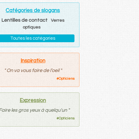
Catégories de slogans
Lentilles de contact
Verres
optiques
Toutes les catégories
Inspiration
"
On va vous faire de l’oeil
"
#
Opticiens
Expression
Faire les gros yeux à quelqu'un
"
#
Opticiens