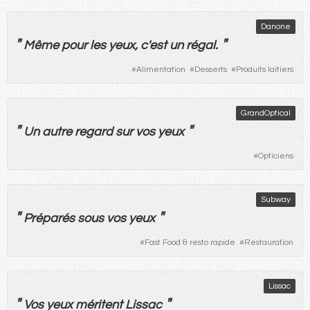
Danone
"
"
Même
pour
les
yeux
, c'
est
un
régal
.
#
Alimentation
#
Desserts
#
Produits laitiers
GrandOptical
"
"
Un
autre
regard
sur
vos
yeux
#
Opticiens
Subway
"
"
Préparés
sous
vos
yeux
#
Fast Food & resto rapide
#
Restauration
Lissac
"
"
Vos
yeux
méritent
Lissac