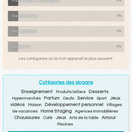
Fast Food & resto rapide
9%
Restauration
9%
Alimentation
9%
Desserts
9%
Les catégories où le mot apparaît le plus souvent.
Catégories des slogans
Enseignement
Desserts
Produits laitiers
Parfum
Service
Jeux
Hypermarchés
Oeufs
Sport
vidéos
Développement personnel
Maison
Villages
Home Staging
de vacances
Agences immobilières
Chaussures
Jeux
Amour
Café
Arts de la table
Piscines