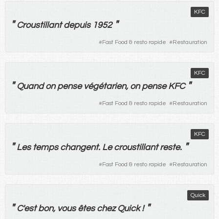
KFC
"
"
Croustillant
depuis
1952
#
Fast Food & resto rapide
#
Restauration
KFC
"
"
Quand
on
pense
végétarien
,
on
pense
KFC
#
Fast Food & resto rapide
#
Restauration
KFC
"
"
Les
temps
changent
.
Le
croustillant
reste
.
#
Fast Food & resto rapide
#
Restauration
Quick
"
"
C'
est
bon
,
vous
êtes
chez
Quick !