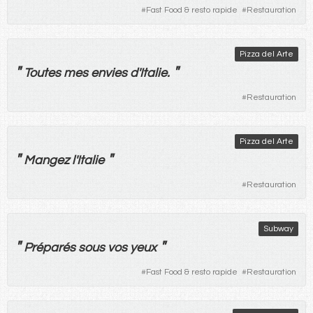
#
Fast Food & resto rapide
#
Restauration
Pizza del Arte
"
"
Toutes
mes
envies
d'
Italie
.
#
Restauration
Pizza del Arte
"
"
Mangez
l'
Italie
#
Restauration
Subway
"
"
Préparés
sous
vos
yeux
#
Fast Food & resto rapide
#
Restauration