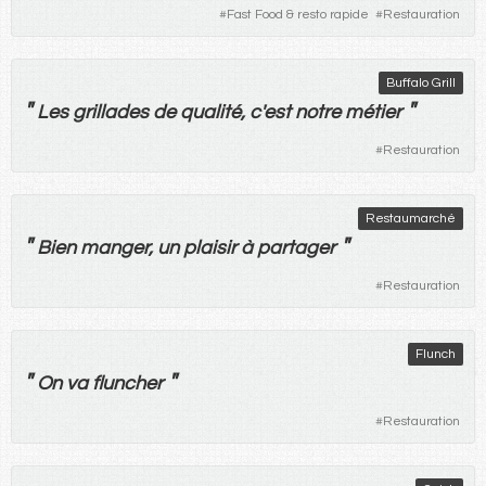
#
Fast Food & resto rapide
#
Restauration
Buffalo Grill
"
"
Les
grillades
de
qualité
, c'
est
notre
métier
#
Restauration
Restaumarché
"
"
Bien
manger
,
un
plaisir
à
partager
#
Restauration
Flunch
"
"
On
va
fluncher
#
Restauration