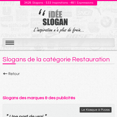
3428
Slogans -
533
Inspirations -
481
Expressions
Aller
au
Slogans de la catégorie Restauration
contenu
Slogans des marques & des publicités
Le Kiosque à Pizzas
"
"
Une
part
de
vrai