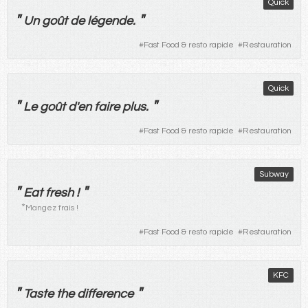
Quick
"
"
Un
goût
de
légende
.
#
Fast Food & resto rapide
#
Restauration
Quick
"
"
Le
goût
d'
en
faire
plus
.
#
Fast Food & resto rapide
#
Restauration
Subway
"
"
Eat fresh !
*
Mangez frais !
#
Fast Food & resto rapide
#
Restauration
KFC
"
"
Taste the difference