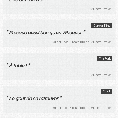
#
Restauration
Burger King
"
"
Presque
aussi
bon
qu'
un
Whooper
#
Fast Food & resto rapide
#
Restauration
TheFork
"
"
À
table
!
#
Restauration
Quick
"
"
Le
goût
de
se
retrouver
#
Fast Food & resto rapide
#
Restauration