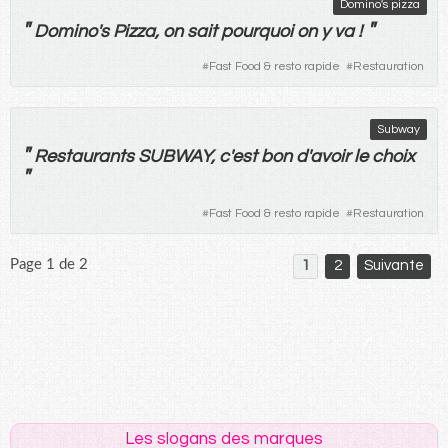
Domino's pizza
"
"
Domino's
Pizza
,
on
sait
pourquoi
on
y
va !
#
Fast Food & resto rapide
#
Restauration
Subway
"
Restaurants
SUBWAY, c'
est
bon
d'
avoir
le
choix
"
#
Fast Food & resto rapide
#
Restauration
Page 1 de 2
1
2
Suivante
Les slogans des marques