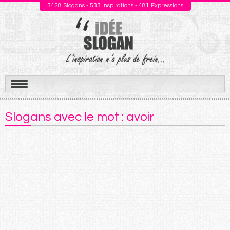
3428
Slogans -
533
Inspirations -
481
Expressions
Aller
au
Slogans avec le mot : avoir
contenu