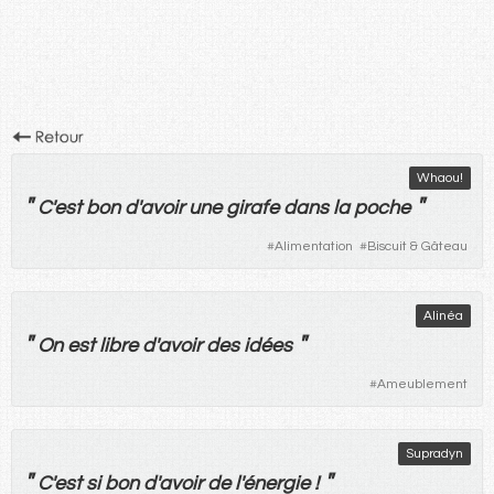
Whaou!
"
"
C'
est
bon
d'
avoir
une
girafe
dans
la
poche
#
Alimentation
#
Biscuit & Gâteau
Alinéa
"
"
On
est
libre
d'
avoir
des
idées
#
Ameublement
Supradyn
"
"
C'
est
si
bon
d'
avoir
de
l'
énergie
!