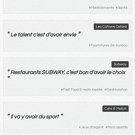
#
Médicaments
#
Santé
Les Cahiers Oxford
"
"
Le
talent
c'
est
d'
avoir
envie
#
Fournitures de bureau
Subway
"
Restaurants
SUBWAY, c'
est
bon
d'
avoir
le
choix
"
#
Fast Food & resto rapide
#
Restauration
Cote & Match
"
"
Il
va
y
avoir
du
sport
#
Jeux d'argent
#
Paris sportifs