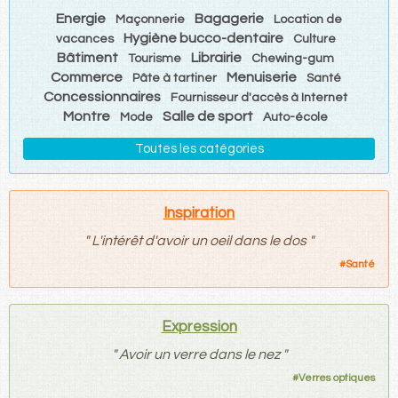
Energie
Bagagerie
Maçonnerie
Location de
Hygiène bucco-dentaire
vacances
Culture
Bâtiment
Librairie
Tourisme
Chewing-gum
Commerce
Menuiserie
Pâte à tartiner
Santé
Concessionnaires
Fournisseur d'accès à Internet
Montre
Salle de sport
Mode
Auto-école
Toutes les catégories
Inspiration
"
L'intérêt d'avoir un oeil dans le dos
"
#
Santé
Expression
"
Avoir un verre dans le nez
"
#
Verres optiques