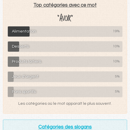
Top catégories avec ce mot
"AVOIR"
Alimentation
19%
Desserts
10%
Produits laitiers
10%
Jeux d'argent
5%
Paris sportifs
5%
Les catégories où le mot apparaît le plus souvent.
Catégories des slogans