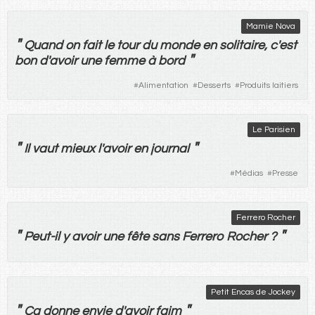
Mamie Nova
"
Quand
on
fait
le
tour
du
monde
en
solitaire
, c'
est
"
bon
d'
avoir
une
femme
à
bord
#
Alimentation
#
Desserts
#
Produits laitiers
Le Parisien
"
"
Il
vaut
mieux
l'
avoir
en
journal
#
Médias
#
Presse
Ferrero Rocher
"
"
Peut
-
il
y
avoir
une
fête
sans
Ferrero
Rocher
?
Petit Encas de Jockey
"
"
Ça
donne
envie
d'
avoir
faim