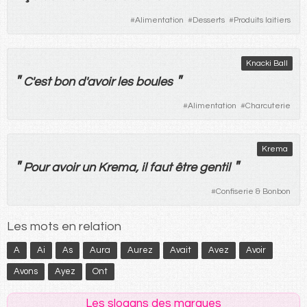
#
Alimentation
#
Desserts
#
Produits laitiers
Knacki Ball
"
"
C'
est
bon
d'
avoir
les
boules
#
Alimentation
#
Charcuterie
Krema
"
"
Pour
avoir
un
Krema,
il
faut
être
gentil
#
Confiserie & Bonbon
Les mots en relation
A
Ai
As
Aura
Aurez
Avait
Avez
Avoir
Avons
Ayez
Ont
Les slogans des marques