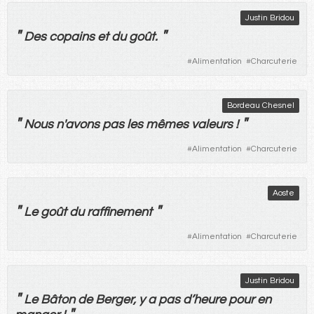
Justin Bridou
"
"
Des
copains
et
du
goût
.
#
Alimentation
#
Charcuterie
Bordeau Chesnel
"
"
Nous
n'
avons
pas
les
mêmes
valeurs
!
#
Alimentation
#
Charcuterie
Aoste
"
"
Le
goût
du
raffinement
#
Alimentation
#
Charcuterie
Justin Bridou
"
Le
Bâton
de
Berger
,
y
a
pas
d’
heure
pour
en