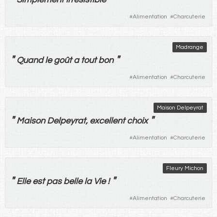
#
Alimentation
#
Charcuterie
Madrange
"
"
Quand
le
goût
a
tout
bon
#
Alimentation
#
Charcuterie
Maison Delpeyrat
"
"
Maison Delpeyrat,
excellent
choix
#
Alimentation
#
Charcuterie
Fleury Michon
"
"
Elle
est
pas
belle
la
Vie
!
#
Alimentation
#
Charcuterie