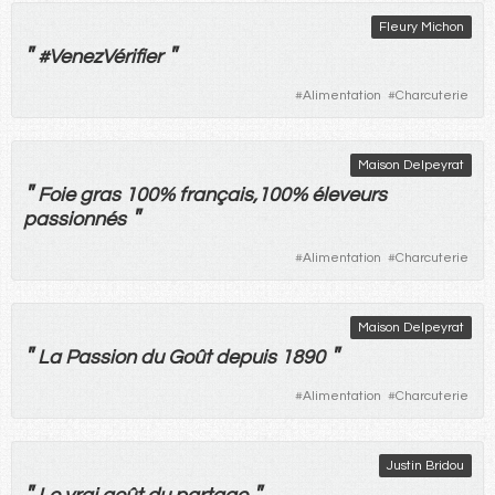
Fleury Michon
"
"
#VenezVérifier
#
Alimentation
#
Charcuterie
Maison Delpeyrat
"
Foie gras
100%
français
,100%
éleveurs
"
passionnés
#
Alimentation
#
Charcuterie
Maison Delpeyrat
"
"
La
Passion
du
Goût
depuis
1890
#
Alimentation
#
Charcuterie
Justin Bridou
"
"