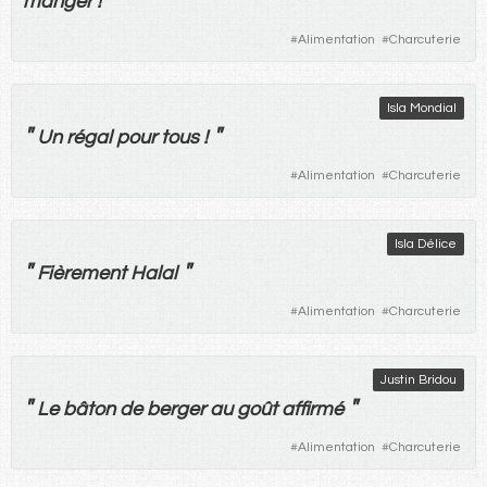
"
manger
!
#
Alimentation
#
Charcuterie
Isla Mondial
"
"
Un
régal
pour
tous
!
#
Alimentation
#
Charcuterie
Isla Délice
"
"
Fièrement
Halal
#
Alimentation
#
Charcuterie
Justin Bridou
"
"
Le
bâton
de
berger
au
goût
affirmé
#
Alimentation
#
Charcuterie