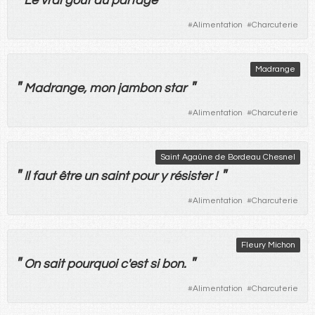
Le
vrai
goût
du
partage
#
Alimentation
#
Charcuterie
Madrange
"
"
Madrange,
mon
jambon
star
#
Alimentation
#
Charcuterie
Saint Agaûne de Bordeau Chesnel
"
"
Il
faut
être
un
saint
pour
y
résister
!
#
Alimentation
#
Charcuterie
Fleury Michon
"
"
On
sait
pourquoi
c'
est
si
bon
.
#
Alimentation
#
Charcuterie