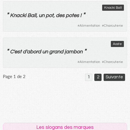
Knacki Ball
"
"
Knacki Ball,
un
pot
,
des
potes
!
#
Alimentation
#
Charcuterie
Aoste
"
"
C'
est
d'
abord
un
grand
jambon
#
Alimentation
#
Charcuterie
Page 1 de 2
1
2
Suivante
Les slogans des marques