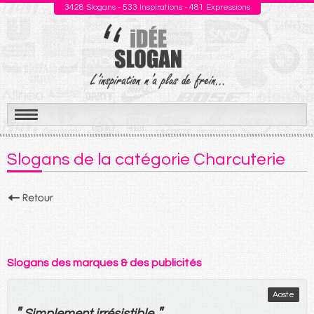
3428
Slogans -
533
Inspirations -
481
Expressions
Aller
au
Slogans de la catégorie Charcuterie
contenu
Slogans des marques & des publicités
Aoste
"
"
Simplement
irrésistible