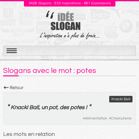
3428
Slogans -
533
Inspirations -
481
Expressions
Aller
au
Slogans avec le mot : potes
contenu
Knacki Ball
"
"
Knacki Ball,
un
pot
,
des
potes
!
#
Alimentation
#
Charcuterie
Les mots en relation