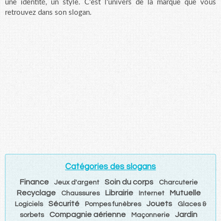
une identité, un style. C'est l'univers de la marque que vous
retrouvez dans son slogan.
Catégories des slogans
Finance
Soin du corps
Jeux d'argent
Charcuterie
Recyclage
Librairie
Mutuelle
Chaussures
Internet
Sécurité
Jouets
Logiciels
Pompes funèbres
Glaces &
Compagnie aérienne
Jardin
sorbets
Maçonnerie