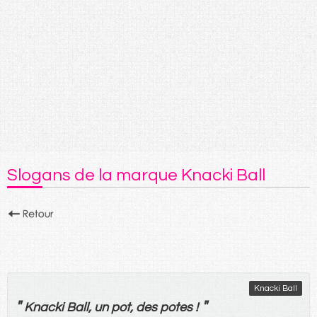
Slogans de la marque Knacki Ball
Knacki Ball
"
"
Knacki Ball,
un
pot
,
des
potes
!