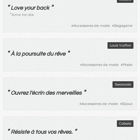
"
"
Love your back
*
Aime ton dos
#
Accessoires de mode
#
Bagagerie
Louis Vuitton
"
"
À
la
poursuite
du
rêve
#
Accessoires de mode
#
Mode
Swarovski
"
"
Ouvrez
l'
écrin
des
merveilles
#
Accessoires de mode
#
Bijoux
Cabaïa
"
"
Résiste
à
tous
vos
rêves
.