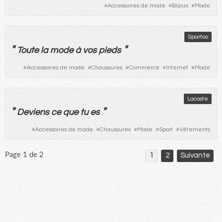
#
Accessoires de mode
#
Bijoux
#
Mode
Spartoo
"
"
Toute
la
mode
à
vos
pieds
#
Accessoires de mode
#
Chaussures
#
Commerce
#
Internet
#
Mode
Lacoste
"
"
Deviens
ce
que
tu
es
#
Accessoires de mode
#
Chaussures
#
Mode
#
Sport
#
Vêtements
Page 1 de 2
1
2
Suivante