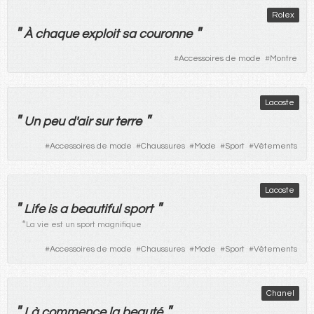
Rolex
"
"
À
chaque
exploit
sa
couronne
#
Accessoires de mode
#
Montre
Lacoste
"
"
Un
peu
d'
air
sur
terre
#
Accessoires de mode
#
Chaussures
#
Mode
#
Sport
#
Vêtements
Lacoste
"
"
Life is a beautiful sport
*
La vie est un sport magnifique
#
Accessoires de mode
#
Chaussures
#
Mode
#
Sport
#
Vêtements
Chanel
"
"
Là
commence
la
beauté