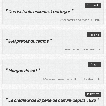
Swarovski
"
"
Des
instants
brillants
à
partager
#
Accessoires de mode
#
Bijoux
Rodania
"
"
(Re)
prenez
du
temps
#
Accessoires de mode
#
Montre
Morgan
"
"
Morgan
de
toi
!
#
Accessoires de mode
#
Mode
#
Vêtements
Mikomoto
"
"
Le
créateur
de
la
perle
de
culture
depuis
1893