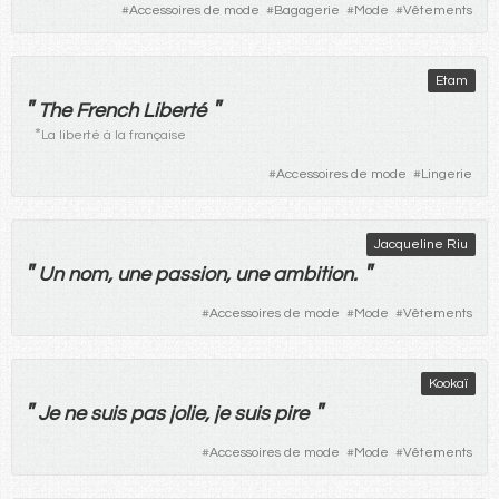
#
Accessoires de mode
#
Bagagerie
#
Mode
#
Vêtements
Etam
"
"
The French Liberté
*
La liberté à la française
#
Accessoires de mode
#
Lingerie
Jacqueline Riu
"
"
Un
nom
,
une
passion
,
une
ambition
.
#
Accessoires de mode
#
Mode
#
Vêtements
Kookaï
"
"
Je
ne
suis
pas
jolie
,
je
suis
pire
#
Accessoires de mode
#
Mode
#
Vêtements