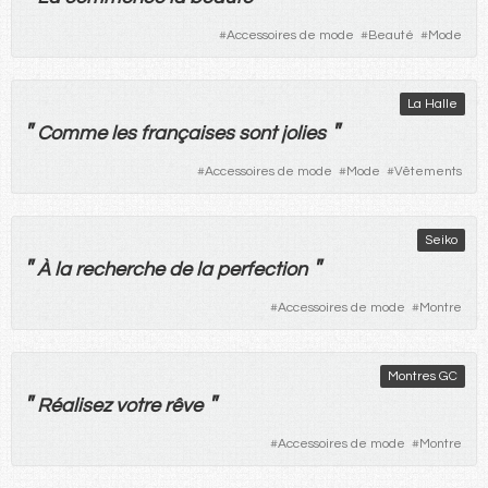
#
Accessoires de mode
#
Beauté
#
Mode
La Halle
"
"
Comme
les
françaises
sont
jolies
#
Accessoires de mode
#
Mode
#
Vêtements
Seiko
"
"
À
la
recherche
de
la
perfection
#
Accessoires de mode
#
Montre
Montres GC
"
"
Réalisez
votre rêve
#
Accessoires de mode
#
Montre