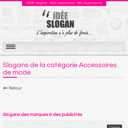
3428
Slogans -
533
Inspirations -
481
Expressions
Aller
au
Slogans de la catégorie Accessoires
contenu
de mode
Slogans des marques & des publicités
Cabaïa