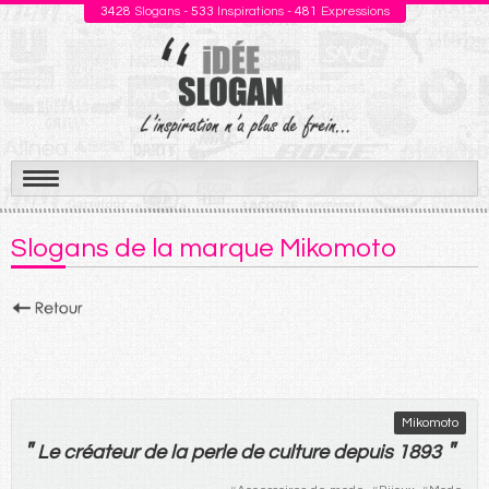
3428
Slogans -
533
Inspirations -
481
Expressions
Aller
au
Slogans de la marque Mikomoto
contenu
Mikomoto
"
"
Le
créateur
de
la
perle
de
culture
depuis
1893