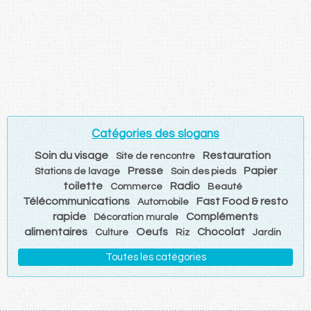
Catégories des slogans
Soin du visage
Restauration
Site de rencontre
Presse
Papier
Stations de lavage
Soin des pieds
toilette
Radio
Commerce
Beauté
Télécommunications
Fast Food & resto
Automobile
rapide
Compléments
Décoration murale
alimentaires
Oeufs
Chocolat
Culture
Riz
Jardin
Toutes les catégories