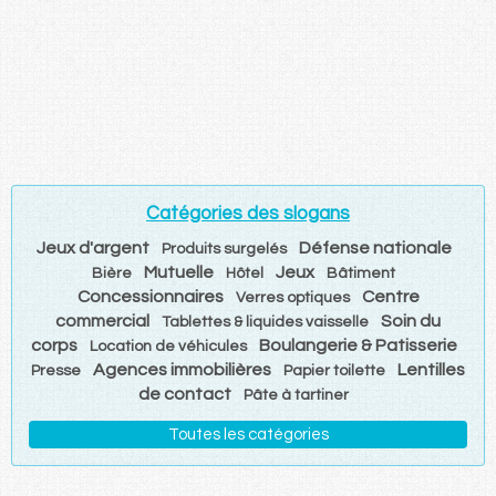
Catégories des slogans
Jeux d'argent
Défense nationale
Produits surgelés
Mutuelle
Jeux
Bière
Hôtel
Bâtiment
Concessionnaires
Centre
Verres optiques
commercial
Soin du
Tablettes & liquides vaisselle
corps
Boulangerie & Patisserie
Location de véhicules
Agences immobilières
Lentilles
Presse
Papier toilette
de contact
Pâte à tartiner
Toutes les catégories