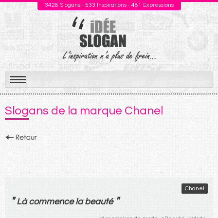
3428
Slogans -
533
Inspirations -
481
Expressions
Aller
au
Slogans de la marque Chanel
contenu
Chanel
"
"
Là
commence
la
beauté