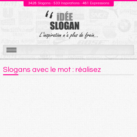
3428
Slogans -
533
Inspirations -
481
Expressions
Aller
au
Slogans avec le mot : réalisez
contenu