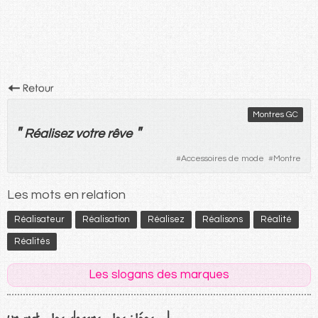
Montres GC
"
"
Réalisez
votre rêve
#
Accessoires de mode
#
Montre
Les mots en relation
Réalisateur
Réalisation
Réalisez
Réalisons
Réalité
Réalités
Les slogans des marques