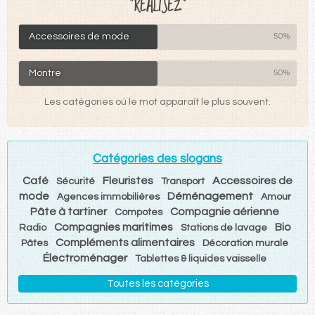
"RÉALISEZ"
Accessoires de mode
50%
Montre
50%
Les catégories où le mot apparaît le plus souvent.
Catégories des slogans
Café
Fleuristes
Accessoires de
Sécurité
Transport
mode
Déménagement
Agences immobilières
Amour
Pâte à tartiner
Compagnie aérienne
Compotes
Compagnies maritimes
Bio
Radio
Stations de lavage
Compléments alimentaires
Pâtes
Décoration murale
Électroménager
Tablettes & liquides vaisselle
Toutes les catégories