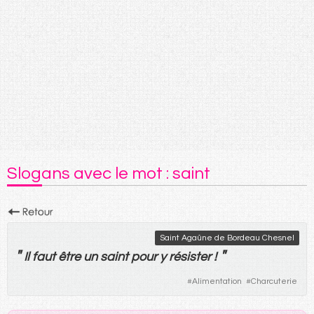
Slogans avec le mot : saint
Saint Agaûne de Bordeau Chesnel
"
"
Il
faut
être
un
saint
pour
y
résister
!
#
Alimentation
#
Charcuterie