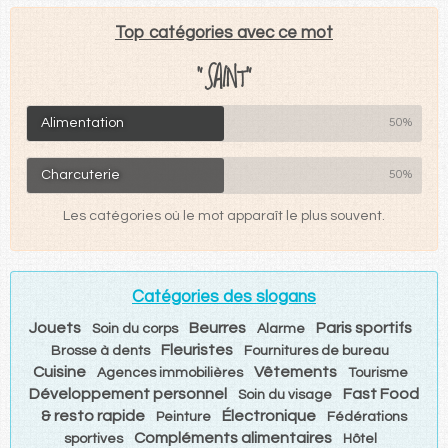
Top catégories avec ce mot
"SAINT"
Alimentation
50%
Charcuterie
50%
Les catégories où le mot apparaît le plus souvent.
Catégories des slogans
Jouets
Beurres
Paris sportifs
Soin du corps
Alarme
Fleuristes
Brosse à dents
Fournitures de bureau
Cuisine
Vêtements
Agences immobilières
Tourisme
Développement personnel
Fast Food
Soin du visage
& resto rapide
Électronique
Peinture
Fédérations
Compléments alimentaires
sportives
Hôtel