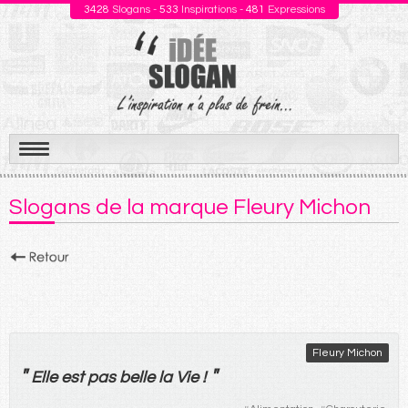
3428
Slogans -
533
Inspirations -
481
Expressions
Aller
au
Slogans de la marque Fleury Michon
contenu
Fleury Michon
"
"
Elle
est
pas
belle
la
Vie
!