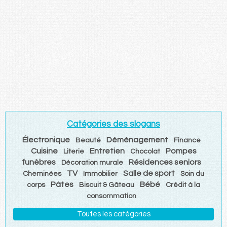
Catégories des slogans
Électronique
Déménagement
Beauté
Finance
Cuisine
Entretien
Pompes
Literie
Chocolat
funèbres
Résidences seniors
Décoration murale
TV
Salle de sport
Cheminées
Immobilier
Soin du
Pâtes
Bébé
corps
Biscuit & Gâteau
Crédit à la
consommation
Toutes les catégories