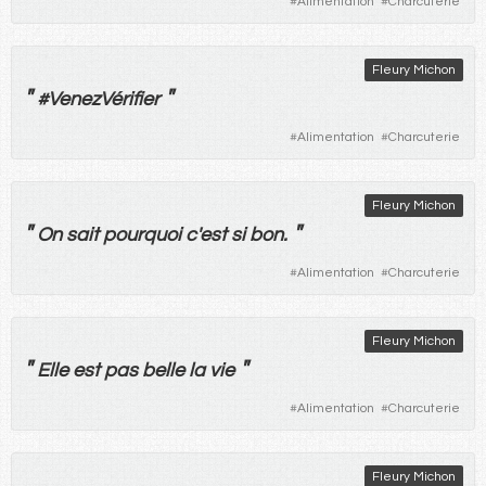
#
Alimentation
#
Charcuterie
Fleury Michon
"
"
#VenezVérifier
#
Alimentation
#
Charcuterie
Fleury Michon
"
"
On
sait
pourquoi
c'
est
si
bon
.
#
Alimentation
#
Charcuterie
Fleury Michon
"
"
Elle
est
pas
belle
la
vie
#
Alimentation
#
Charcuterie
Fleury Michon