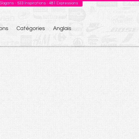
Slogans -
533
Inspirations -
481
Expressions
ons
Catégories
Anglais