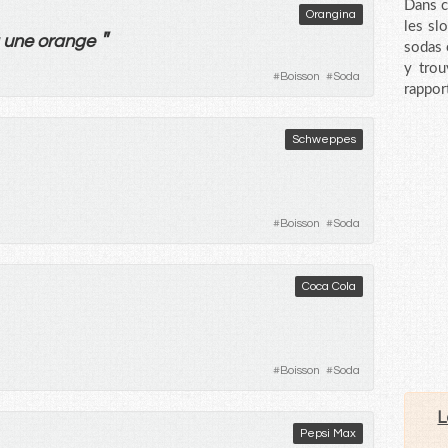
Dans c
Orangina
les sl
"
une
orange
sodas 
y trou
#
Boisson
#
Soda
rappor
Schweppes
#
Boisson
#
Soda
Coca Cola
#
Boisson
#
Soda
L
Pepsi Max