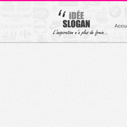
Aller
Accue
au
conten