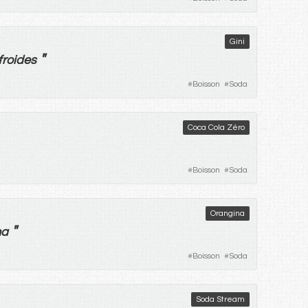
Gini
"
froides
#
Boisson
#
Soda
Coca Cola Zéro
#
Boisson
#
Soda
Orangina
"
na
#
Boisson
#
Soda
Soda Stream