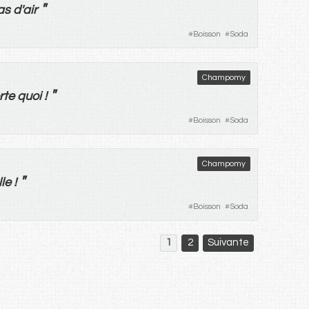
"
as
d'
air
#
Boisson
#
Soda
Champomy
"
rte
quoi
!
#
Boisson
#
Soda
Champomy
"
lle
!
#
Boisson
#
Soda
1
2
Suivante