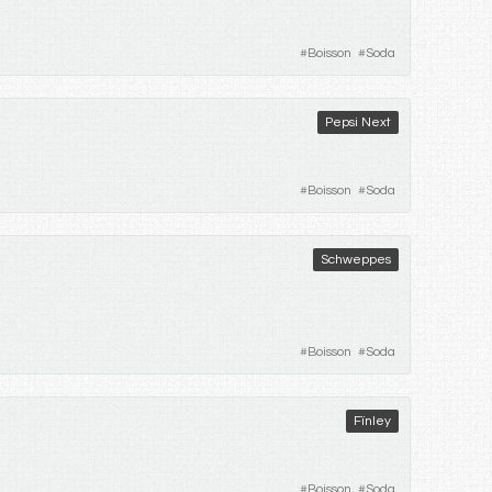
#
Boisson
#
Soda
Pepsi Next
#
Boisson
#
Soda
Schweppes
#
Boisson
#
Soda
Fïnley
#
Boisson
#
Soda