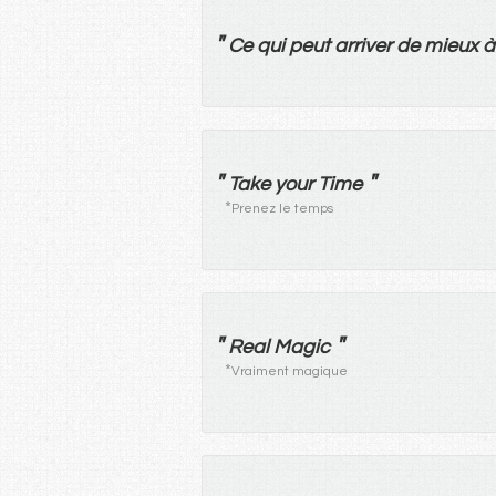
"
Ce
qui
peut
arriver
de
mieux
à
"
"
Take your Time
*
Prenez le temps
"
"
Real Magic
*
Vraiment magique