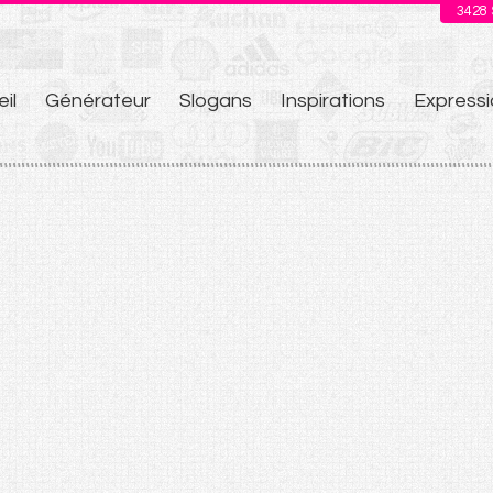
3428
il
Générateur
Slogans
Inspirations
Expressi
u