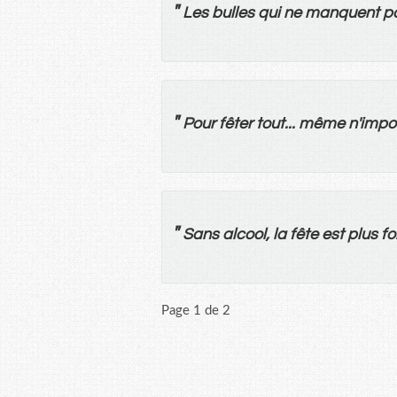
"
Les
bulles
qui
ne
manquent
p
"
Pour
fêter
tout
...
même
n'
impo
"
Sans
alcool
,
la
fête
est
plus
fo
Page 1 de 2