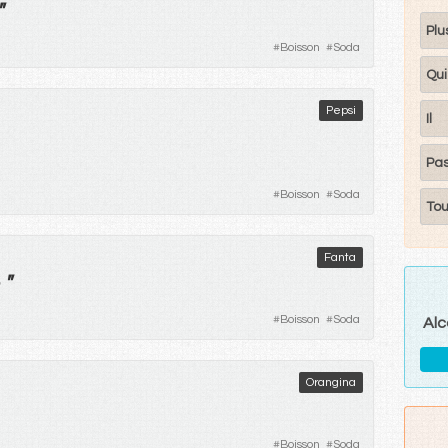
"
Plu
#
Boisson
#
Soda
Qui
Pepsi
Il
Pa
#
Boisson
#
Soda
Tou
Fanta
"
#
Boisson
#
Soda
Alc
Orangina
#
Boisson
#
Soda