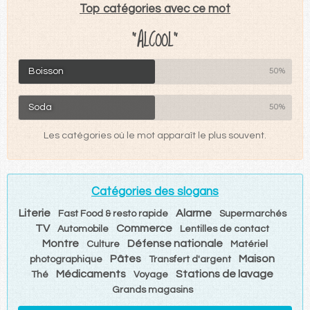
Top catégories avec ce mot
"ALCOOL"
Boisson
50%
Soda
50%
Les catégories où le mot apparaît le plus souvent.
Catégories des slogans
Literie
Alarme
Fast Food & resto rapide
Supermarchés
TV
Commerce
Automobile
Lentilles de contact
Montre
Défense nationale
Culture
Matériel
Pâtes
Maison
photographique
Transfert d'argent
Médicaments
Stations de lavage
Thé
Voyage
Grands magasins