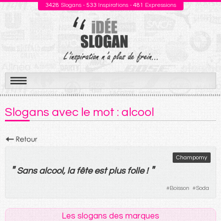
3428
Slogans -
533
Inspirations -
481
Expressions
Aller
au
Slogans avec le mot : alcool
contenu
Champomy
"
"
Sans
alcool
,
la
fête
est
plus
folle
!
#
Boisson
#
Soda
Les slogans des marques