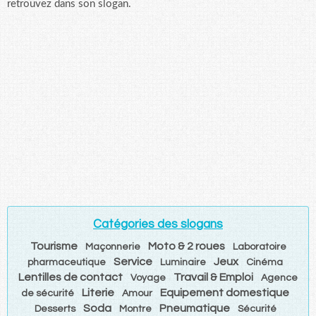
retrouvez dans son slogan.
Catégories des slogans
Tourisme
Moto & 2 roues
Maçonnerie
Laboratoire
Service
Jeux
pharmaceutique
Luminaire
Cinéma
Lentilles de contact
Travail & Emploi
Voyage
Agence
Literie
Equipement domestique
de sécurité
Amour
Soda
Pneumatique
Desserts
Montre
Sécurité