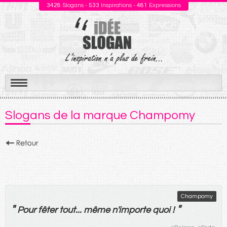
3428
Slogans -
533
Inspirations -
481
Expressions
Aller
au
Slogans de la marque Champomy
contenu
Champomy
"
"
Pour
fêter
tout
...
même
n'
importe
quoi
!