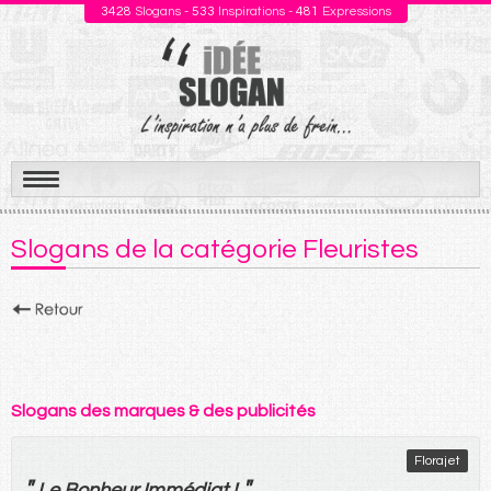
3428
Slogans -
533
Inspirations -
481
Expressions
Aller
au
Slogans de la catégorie Fleuristes
contenu
Slogans des marques & des publicités
Florajet
"
"
Le
Bonheur
Immédiat
!