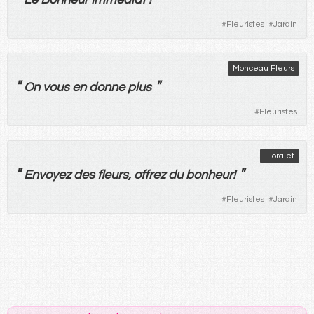
#
Fleuristes
#
Jardin
Monceau Fleurs
"
"
On
vous
en
donne
plus
#
Fleuristes
Florajet
"
"
Envoyez
des
fleurs
,
offrez
du
bonheur
!
#
Fleuristes
#
Jardin