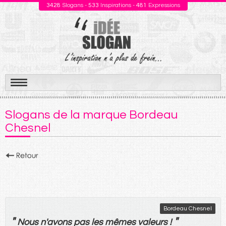
3428
Slogans -
533
Inspirations -
481
Expressions
Aller
au
Slogans de la marque Bordeau
contenu
Chesnel
Bordeau Chesnel
"
"
Nous
n'
avons
pas
les
mêmes
valeurs
!