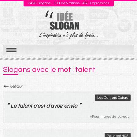
3428
Slogans -
533
Inspirations -
481
Expressions
Aller
au
Slogans avec le mot : talent
contenu
Les Cahiers Oxford
"
"
Le
talent
c'
est
d'
avoir
envie
#
Fournitures de bureau
Peugeot 405