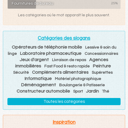
Fournitures de bureau
25%
Les catégories où le mot apparaît le plus souvent.
Catégories des slogans
Opérateurs de téléphonie mobile
Lessive & soin du
Laboratoire pharmaceutique
linge
Concessionnaires
Jeux d'argent
Agences
Livraison de repas
immobilières
Peinture
Fast Food & resto rapide
Compléments alimentaires
Sécurité
Supérettes
Informatique
Matériel photographique
Déménagement
Boulangerie & Patisserie
Constructeur automobile
Jardin
Sport
Thé
Toutes les catégories
Inspiration