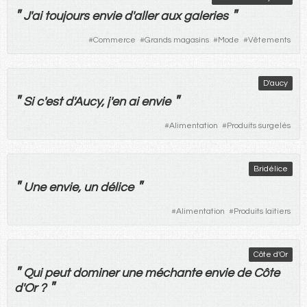
"
"
J'
ai
toujours
envie
d'
aller
aux
galeries
#
Commerce
#
Grands magasins
#
Mode
#
Vêtements
D'aucy
"
"
Si
c'
est
d'Aucy, j'
en
ai
envie
#
Alimentation
#
Produits surgelés
Bridélice
"
"
Une
envie
, un
délice
#
Alimentation
#
Produits laitiers
Côte d'Or
"
Qui
peut
dominer
une
méchante
envie
de
Côte
"
d'Or ?