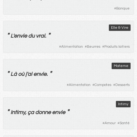
#
Banque
Elle & Vire
"
"
L'
envie
du
vrai
.
#
Alimentation
#
Beurres
#
Produits laitiers
Materne
"
"
Là
où
j'
ai
envie
.
#
Alimentation
#
Compotes
#
Desserts
Intimy
"
"
Intimy,
ça
donne
envie
#
Amour
#
Santé