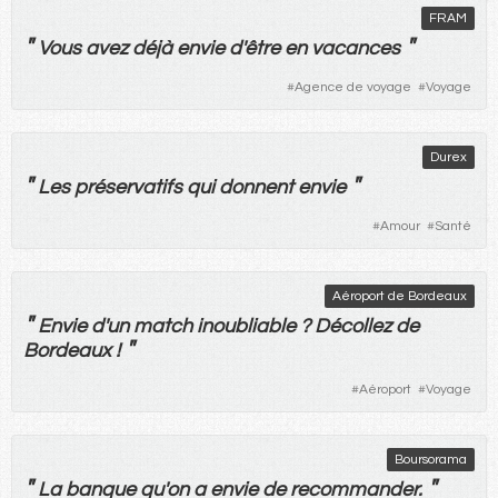
FRAM
"
"
Vous
avez
déjà
envie
d'
être
en
vacances
#
Agence de voyage
#
Voyage
Durex
"
"
Les
préservatifs
qui
donnent
envie
#
Amour
#
Santé
Aéroport de Bordeaux
"
Envie
d'
un
match
inoubliable
?
Décollez
de
"
Bordeaux !
#
Aéroport
#
Voyage
Boursorama
"
"
La
banque
qu'
on
a
envie
de
recommander
.