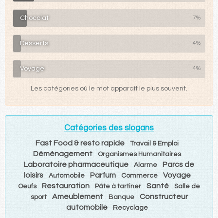
Chocolat
7%
Desserts
4%
Voyage
4%
Les catégories où le mot apparaît le plus souvent.
Catégories des slogans
Fast Food & resto rapide
Travail & Emploi
Déménagement
Organismes Humanitaires
Laboratoire pharmaceutique
Parcs de
Alarme
loisirs
Parfum
Voyage
Automobile
Commerce
Restauration
Santé
Oeufs
Pâte à tartiner
Salle de
Ameublement
Constructeur
sport
Banque
automobile
Recyclage