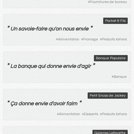
#
Fournitures de bureau
Pochat & Fils
"
"
Un
savoie-
faire
qu'
on
nous
envie
#
Alimentation
#
Fromage
#
Produits laitiers
Banque Populaire
"
"
La
banque
qui
donne
envie
d'
agir
#
Banque
Petit Encas de Jockey
"
"
Ça
donne
envie
d'
avoir
faim
#
Alimentation
#
Desserts
#
Produits laitiers
Galeries Lafayette