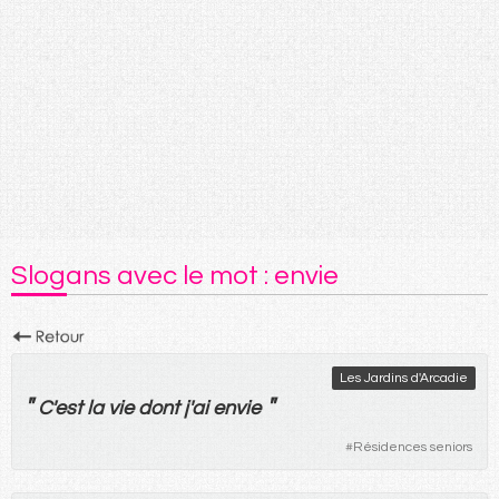
Slogans avec le mot : envie
Les Jardins d'Arcadie
"
"
C'
est
la
vie
dont
j'
ai
envie
#
Résidences seniors