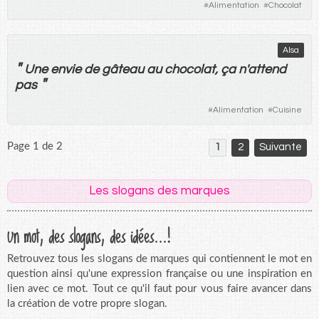
#
Alimentation
#
Chocolat
Alsa
"
Une
envie
de
gâteau
au
chocolat
, ça n'
attend
"
pas
#
Alimentation
#
Cuisine
Page 1 de 2
1
2
Suivante
Les slogans des marques
Un mot, des slogans, des idées...!
Retrouvez tous les slogans de marques qui contiennent le mot en
question ainsi qu'une expression française ou une inspiration en
lien avec ce mot. Tout ce qu'il faut pour vous faire avancer dans
la création de votre propre slogan.