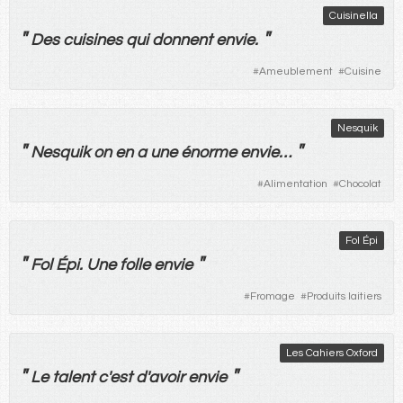
Cuisinella
"
"
Des
cuisines
qui
donnent
envie
.
#
Ameublement
#
Cuisine
Nesquik
"
"
Nesquik
on
en
a
une
énorme
envie
…
#
Alimentation
#
Chocolat
Fol Épi
"
"
Fol Épi.
Une
folle
envie
#
Fromage
#
Produits laitiers
Les Cahiers Oxford
"
"
Le
talent
c'
est
d'
avoir
envie