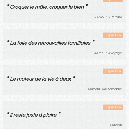
"
"
Croquer
le
mâle
,
croquer
le
bien
#
Amour
#
Parfum
Inspiration
"
"
La
folie
des
retrouvailles
familiales
#
Amour
#
Voyage
Inspiration
"
"
Le
moteur
de
la
vie
à
deux
#
Amour
#
Automobile
Inspiration
"
"
Il
reste
juste
à
plaire
#
Amour