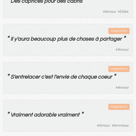
"
"
Des
caprices
pour
des
cabris
#
Amour
#
Drôle
Inspiration
"
"
Il
y'
aura
beaucoup
plus
de
choses
à
partager
#
Amour
Inspiration
"
"
S'
entrelacer
c'
est
l'
envie
de
chaque
coeur
#
Amour
Inspiration
"
"
Vraiment
adorable
vraiment
#
Amour
#
Animaux