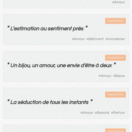
#
Amour
Inspiration
"
"
L’
estimation
au
sentiment
près
#
Amour
#
Bâtiment
#
Immobilier
Inspiration
"
"
Un
bijou
,
un
amour
,
une
envie
d'
être
à
deux
#
Amour
#
Bijoux
Inspiration
"
"
La
séduction
de
tous
les
instants
#
Amour
#
Beauté
#
Parfum
Inspiration