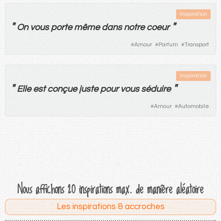
Inspiration
"
"
On
vous
porte
même
dans
notre
coeur
#
Amour
#
Parfum
#
Transport
Inspiration
"
"
Elle
est
conçue
juste
pour
vous
séduire
#
Amour
#
Automobile
Nous affichons 20 inspirations max. de manière aléatoire
Les inspirations & accroches