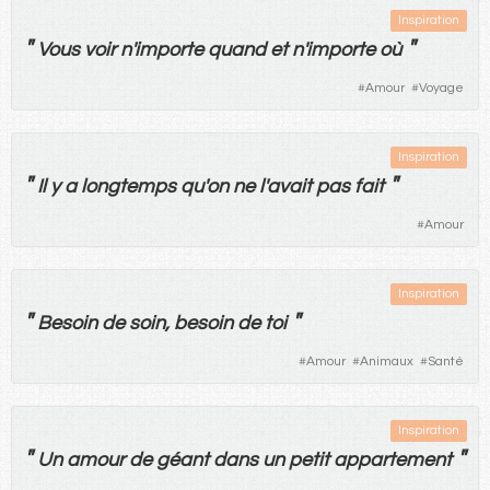
Inspiration
"
"
Vous
voir
n'importe
quand
et
n'importe
où
#
Amour
#
Voyage
Inspiration
"
"
Il
y
a
longtemps
qu'
on
ne
l'
avait
pas
fait
#
Amour
Inspiration
"
"
Besoin
de
soin
,
besoin
de
toi
#
Amour
#
Animaux
#
Santé
Inspiration
"
"
Un
amour
de
géant
dans
un
petit
appartement