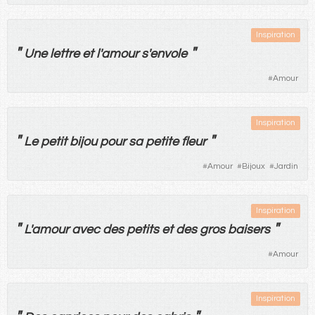
Inspiration
"
"
Une
lettre
et
l'
amour
s'
envole
#
Amour
Inspiration
"
"
Le
petit
bijou
pour
sa
petite
fleur
#
Amour
#
Bijoux
#
Jardin
Inspiration
"
"
L'
amour
avec
des
petits
et
des
gros
baisers
#
Amour
Inspiration