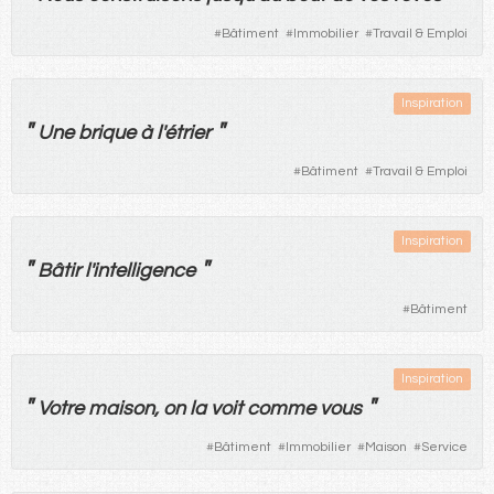
#
Bâtiment
#
Immobilier
#
Travail & Emploi
Inspiration
"
"
Une
brique
à
l'
étrier
#
Bâtiment
#
Travail & Emploi
Inspiration
"
"
Bâtir
l'
intelligence
#
Bâtiment
Inspiration
"
"
Votre
maison
,
on
la
voit
comme
vous
#
Bâtiment
#
Immobilier
#
Maison
#
Service