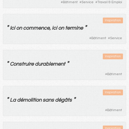
#
Bâtiment
#
Service
#
Travail & Emploi
Inspiration
"
"
Ici
on
commence
,
ici
on
termine
#
Bâtiment
#
Service
Inspiration
"
"
Construire
durablement
#
Bâtiment
Inspiration
"
"
La
démolition
sans
dégâts
#
Bâtiment
Inspiration