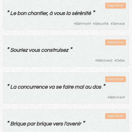
Inspiration
"
"
Le
bon
chantier
,
à
vous
la
sérénité
#
Bâtiment
#
Sécurité
#
Service
Inspiration
"
"
Souriez
vous
construisez
#
Bâtiment
#
Drôle
Inspiration
"
"
La
concurrence
va
se
faire
mal
au
dos
#
Bâtiment
Inspiration
"
"
Brique
par
brique
vers
l'
avenir