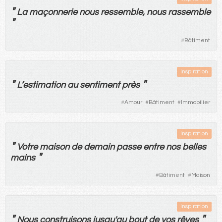
"
La
maçonnerie
nous
ressemble
,
nous
rassemble
"
#
Bâtiment
Inspiration
"
"
L’
estimation
au
sentiment
près
#
Amour
#
Bâtiment
#
Immobilier
Inspiration
"
Votre
maison
de
demain
passe
entre
nos
belles
"
mains
#
Bâtiment
#
Maison
Inspiration
"
"
Nous
construisons
jusqu'au
bout
de
vos
rêves