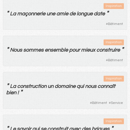
Inspiration
"
"
La
maçonnerie
une
amie
de
longue
date
#
Bâtiment
Inspiration
"
"
Nous
sommes
ensemble
pour
mieux
construire
#
Bâtiment
Inspiration
"
La
construction
un
domaine
qui
nous
connaît
"
bien
!
#
Bâtiment
#
Service
Inspiration
"
"
Le
savoir
qui
se
construit
avec
des
briques