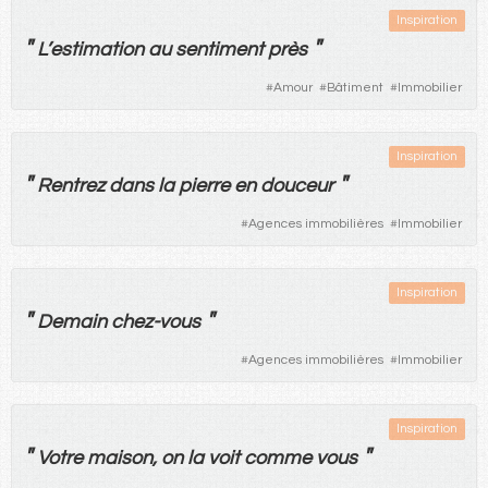
Inspiration
"
"
L’
estimation
au
sentiment
près
#
Amour
#
Bâtiment
#
Immobilier
Inspiration
"
"
Rentrez
dans
la
pierre
en
douceur
#
Agences immobilières
#
Immobilier
Inspiration
"
"
Demain
chez-vous
#
Agences immobilières
#
Immobilier
Inspiration
"
"
Votre
maison
,
on
la
voit
comme
vous