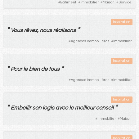
#
Bâtiment
#
Immobilier
#
Maison
#
Service
Inspiration
"
"
Vous
rêvez
,
nous
réalisons
#
Agences immobilières
#
Immobilier
Inspiration
"
"
Pour
le
bien
de
tous
#
Agences immobilières
#
Immobilier
Inspiration
"
"
Embellir
son
logis
avec
le
meilleur
conseil
#
Immobilier
#
Maison
Inspiration