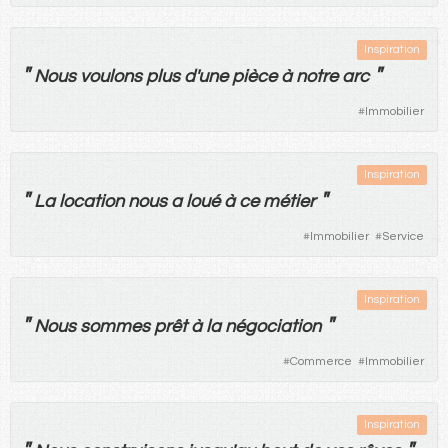
Inspiration
"
"
Nous
voulons
plus
d'
une
pièce
à
notre
arc
#
Immobilier
Inspiration
"
"
La
location
nous
a
loué
à
ce
métier
#
Immobilier
#
Service
Inspiration
"
"
Nous
sommes
prêt
à
la
négociation
#
Commerce
#
Immobilier
Inspiration