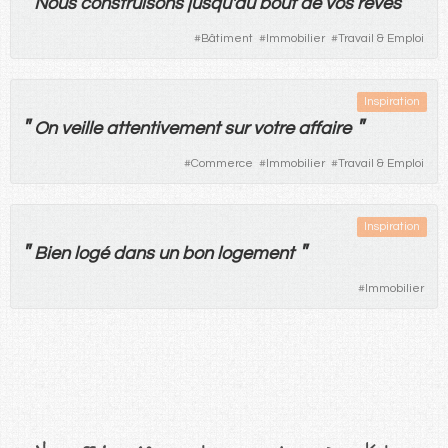
"
"
Nous
construisons
jusqu'au
bout
de
vos
rêves
#
Bâtiment
#
Immobilier
#
Travail & Emploi
Inspiration
"
"
On
veille
attentivement
sur
votre
affaire
#
Commerce
#
Immobilier
#
Travail & Emploi
Inspiration
"
"
Bien
logé
dans
un
bon
logement
#
Immobilier