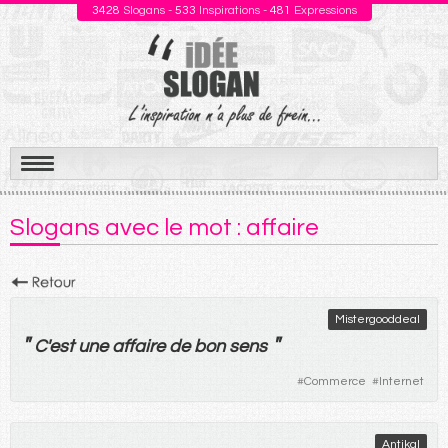
3428
Slogans -
533
Inspirations -
481
Expressions
Aller
au
Slogans avec le mot : affaire
contenu
Mistergooddeal
"
"
C'
est
une
affaire
de
bon
sens
#
Commerce
#
Internet
Antikal