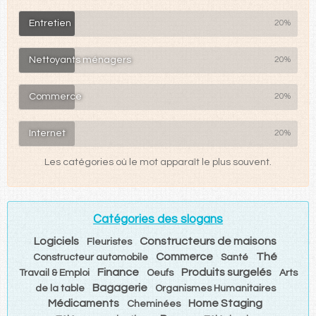
Entretien
20%
Nettoyants ménagers
20%
Commerce
20%
Internet
20%
Les catégories où le mot apparaît le plus souvent.
Catégories des slogans
Logiciels
Constructeurs de maisons
Fleuristes
Commerce
Thé
Constructeur automobile
Santé
Finance
Produits surgelés
Travail & Emploi
Oeufs
Arts
Bagagerie
de la table
Organismes Humanitaires
Médicaments
Home Staging
Cheminées