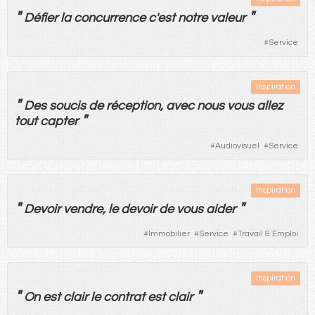
"
"
Défier
la
concurrence
c'
est
notre
valeur
#
Service
Inspiration
"
Des
soucis
de
réception
,
avec
nous
vous
allez
"
tout
capter
#
Audiovisuel
#
Service
Inspiration
"
"
Devoir
vendre
,
le
devoir
de
vous
aider
#
Immobilier
#
Service
#
Travail & Emploi
Inspiration
"
"
On
est
clair
le
contrat
est
clair