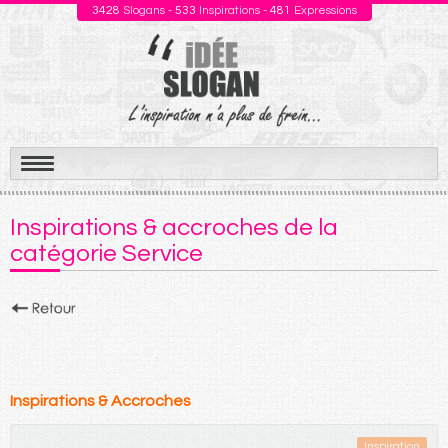
3428
Slogans -
533
Inspirations -
481
Expressions
Aller
au
Inspirations & accroches de la
contenu
catégorie Service
Inspirations & Accroches
Inspiration