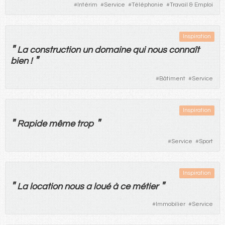
#
Intérim
#
Service
#
Téléphonie
#
Travail & Emploi
Inspiration
"
La
construction
un
domaine
qui
nous
connaît
"
bien
!
#
Bâtiment
#
Service
Inspiration
"
"
Rapide
même
trop
#
Service
#
Sport
Inspiration
"
"
La
location
nous
a
loué
à
ce
métier
#
Immobilier
#
Service