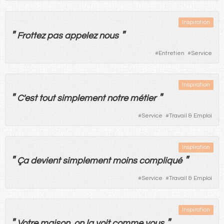
Inspiration
"
"
Frottez
pas
appelez
nous
#
Entretien
#
Service
Inspiration
"
"
C'
est
tout
simplement
notre
métier
#
Service
#
Travail & Emploi
Inspiration
"
"
Ça
devient
simplement
moins
compliqué
#
Service
#
Travail & Emploi
Inspiration
"
"
Votre
maison
,
on
la
voit
comme
vous