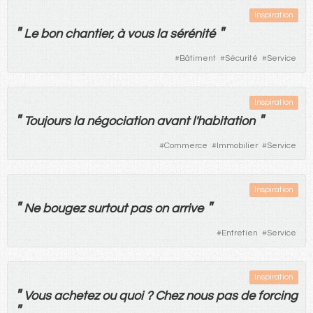
Inspiration
"
"
Le
bon
chantier
,
à
vous
la
sérénité
#
Bâtiment
#
Sécurité
#
Service
Inspiration
"
"
Toujours
la
négociation
avant
l'
habitation
#
Commerce
#
Immobilier
#
Service
Inspiration
"
"
Ne
bougez
surtout
pas
on
arrive
#
Entretien
#
Service
Inspiration
"
Vous
achetez
ou
quoi
?
Chez
nous
pas
de
forcing
"