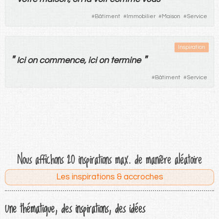
#
Bâtiment
#
Immobilier
#
Maison
#
Service
Inspiration
"
"
Ici
on
commence
,
ici
on
termine
#
Bâtiment
#
Service
Nous affichons 20 inspirations max. de manière aléatoire
Les inspirations & accroches
Une thématique, des inspirations, des idées