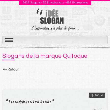
3428
Slogans -
533
Inspirations -
481
Expressions
Aller
au
Slogans de la marque Quitoque
contenu
Quitoque
"
"
La
cuisine
c’
est
la
vie