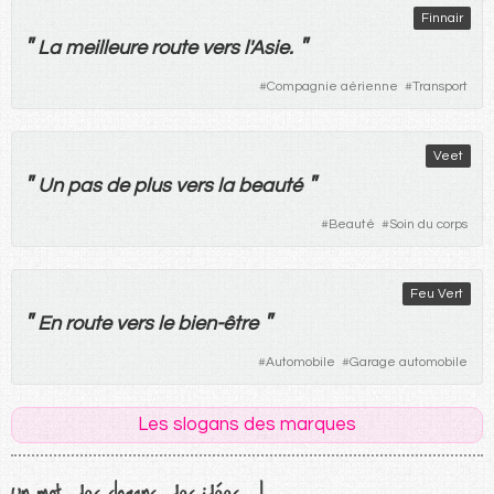
Finnair
"
"
La
meilleure
route
vers
l'
Asie
.
#
Compagnie aérienne
#
Transport
Veet
"
"
Un
pas
de
plus
vers
la
beauté
#
Beauté
#
Soin du corps
Feu Vert
"
"
En
route
vers
le
bien-être
#
Automobile
#
Garage automobile
Les slogans des marques
Un mot, des slogans, des idées...!