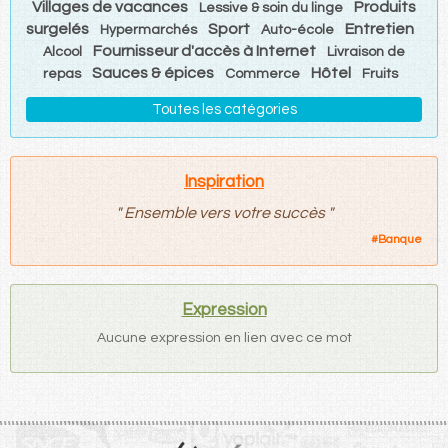
Villages de vacances
Produits
Lessive & soin du linge
surgelés
Sport
Entretien
Hypermarchés
Auto-école
Fournisseur d'accès à Internet
Alcool
Livraison de
Sauces & épices
Hôtel
repas
Commerce
Fruits
Toutes les catégories
Inspiration
"
Ensemble vers votre succès
"
#
Banque
Expression
Aucune expression en lien avec ce mot