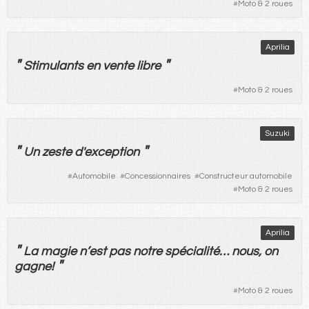
#
Moto & 2 roues
Aprilia
"
"
Stimulants
en
vente
libre
#
Moto & 2 roues
Suzuki
"
"
Un
zeste
d'
exception
#
Automobile
#
Concessionnaires
#
Constructeur automobile
#
Moto & 2 roues
Aprilia
"
La
magie
n’
est
pas
notre
spécialité
…
nous
, on
"
gagne
!
#
Moto & 2 roues