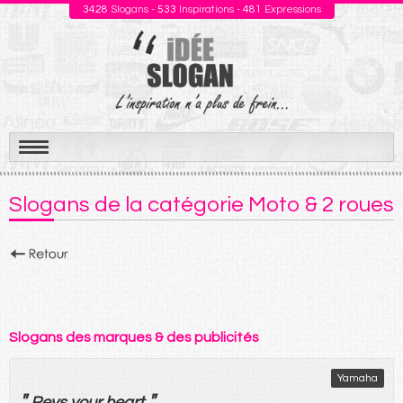
3428
Slogans -
533
Inspirations -
481
Expressions
Aller
au
Slogans de la catégorie Moto & 2 roues
contenu
Slogans des marques & des publicités
Yamaha
"
"
Revs your heart