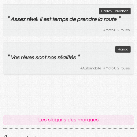
Harley-Davidson
"
"
Assez
rêvé
.
Il
est
temps
de
prendre
la
route
#
Moto & 2 roues
Honda
"
"
Vos
rêves
sont
nos
réalités
#
Automobile
#
Moto & 2 roues
Les slogans des marques