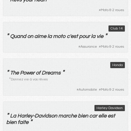
#
Moto & 2 roues
Club 14
"
"
Quand
on
aime
la
moto
c'
est
pour
la
vie
#
Assurance
#
Moto & 2 roues
Honda
"
"
The Power of Dreams
*
Donnez vie à vos rêves
#
Automobile
#
Moto & 2 roues
Harley-Davidson
"
La
Harley-Davidson
marche
bien
car
elle
est
"
bien
faite