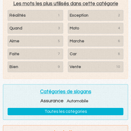
Les mots les plus utilisés dans cette catégorie
Réalités
1
Exception
2
Quand
3
Moto
4
Aime
5
Marche
6
Faite
7
Car
8
Bien
9
Vente
10
Catégories de slogans
Assurance
Automobile
Toutes les catégories