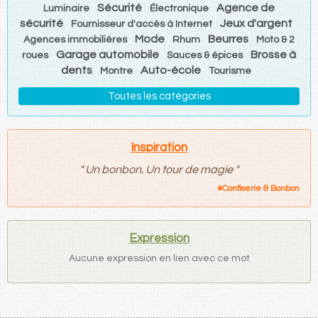
Sécurité
Agence de
Luminaire
Électronique
sécurité
Jeux d'argent
Fournisseur d'accès à Internet
Mode
Beurres
Agences immobilières
Rhum
Moto & 2
Garage automobile
Brosse à
roues
Sauces & épices
dents
Auto-école
Montre
Tourisme
Toutes les catégories
Inspiration
"
Un bonbon. Un tour de magie
"
#
Confiserie & Bonbon
Expression
Aucune expression en lien avec ce mot