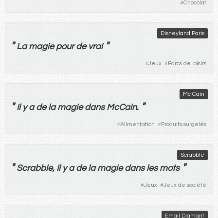
#
Chocolat
Disneyland Paris
"
"
La
magie
pour
de
vrai
#
Jeux
#
Parcs de loisirs
Mc Cain
"
"
Il
y
a
de
la
magie
dans
McCain.
#
Alimentation
#
Produits surgelés
Scrabble
"
"
Scrabble,
Il
y
a
de
la
magie
dans
les
mots
#
Jeux
#
Jeux de société
Email Diamant