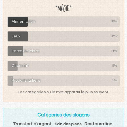
"MAGIE"
Alimentation
18%
Jeux
18%
Parcs de loisirs
14%
Chocolat
9%
Produits laitiers
5%
Les catégories où le mot apparaît le plus souvent.
Catégories des slogans
Transfert d'argent
Restauration
Soin des pieds