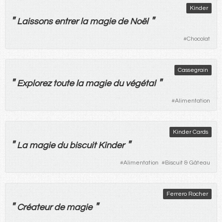
Kinder
"
"
Laissons
entrer
la
magie
de
Noël
#
Chocolat
Cassegrain
"
"
Explorez
toute
la
magie
du
végétal
#
Alimentation
Kinder Cards
"
"
La
magie
du
biscuit
Kinder
#
Alimentation
#
Biscuit & Gâteau
Ferrero Rocher
"
"
Créateur
de
magie