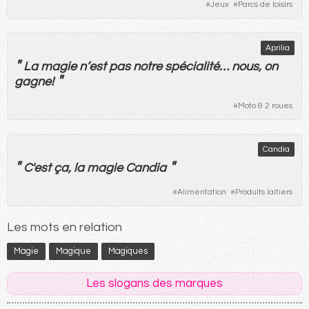
#
Jeux
#
Parcs de loisirs
Aprilia
"
La
magie
n’
est
pas
notre
spécialité
…
nous
, on
"
gagne
!
#
Moto & 2 roues
Candia
"
"
C'
est
ça
,
la
magie
Candia
#
Alimentation
#
Produits laitiers
Les mots en relation
Magie
Magique
Magiques
Les slogans des marques