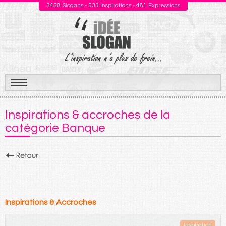
3428
Slogans -
533
Inspirations -
481
Expressions
Aller
au
Inspirations & accroches de la
contenu
catégorie Banque
Inspirations & Accroches
Inspiration