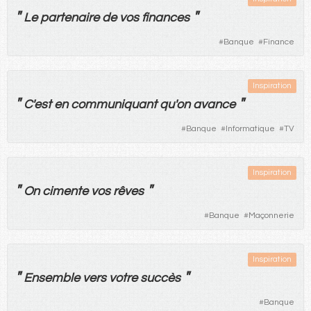
"
"
Le
partenaire
de
vos
finances
#
Banque
#
Finance
Inspiration
"
"
C'
est
en
communiquant
qu'
on
avance
#
Banque
#
Informatique
#
TV
Inspiration
"
"
On
cimente
vos
rêves
#
Banque
#
Maçonnerie
Inspiration
"
"
Ensemble
vers
votre
succès
#
Banque