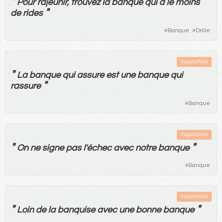
"
Pour
rajeunir
,
trouvez
la
banque
qui
a
le
moins
"
de
rides
#
Banque
#
Drôle
Inspiration
"
La
banque
qui
assure
est
une
banque
qui
"
rassure
#
Banque
Inspiration
"
"
On
ne
signe
pas
l'
échec
avec
notre
banque
#
Banque
Inspiration
"
"
Loin
de
la
banquise
avec
une
bonne
banque