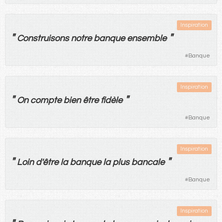
Inspiration
"
"
Construisons
notre
banque
ensemble
#
Banque
Inspiration
"
"
On
compte
bien
être
fidèle
#
Banque
Inspiration
"
"
Loin
d'
être
la
banque
la
plus
bancale
#
Banque
Inspiration