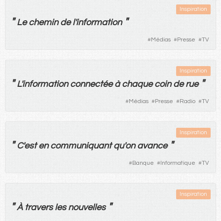
Inspiration
"
"
Le
chemin
de
l'
information
#
Médias
#
Presse
#
TV
Inspiration
"
"
L'
information
connectée
à
chaque
coin
de
rue
#
Médias
#
Presse
#
Radio
#
TV
Inspiration
"
"
C'
est
en
communiquant
qu'
on
avance
#
Banque
#
Informatique
#
TV
Inspiration
"
"
À
travers
les
nouvelles