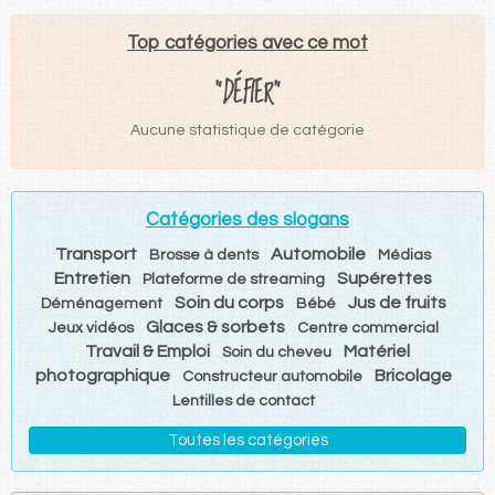
Top catégories avec ce mot
"DÉFIER"
Aucune statistique de catégorie
Catégories des slogans
Transport
Automobile
Brosse à dents
Médias
Entretien
Supérettes
Plateforme de streaming
Soin du corps
Jus de fruits
Déménagement
Bébé
Glaces & sorbets
Jeux vidéos
Centre commercial
Travail & Emploi
Matériel
Soin du cheveu
photographique
Bricolage
Constructeur automobile
Lentilles de contact
Toutes les catégories