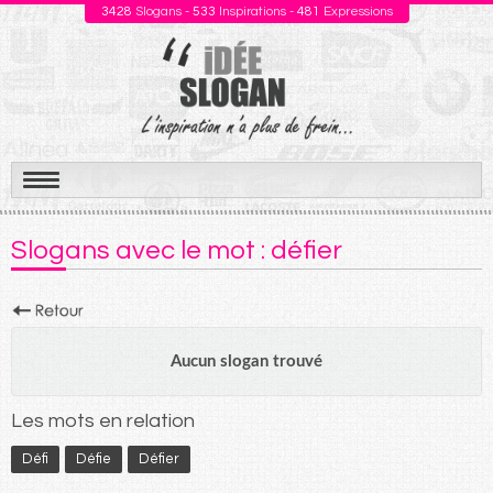
3428
Slogans -
533
Inspirations -
481
Expressions
Aller
au
Slogans avec le mot : défier
contenu
Aucun slogan trouvé
Les mots en relation
Défi
Défie
Défier