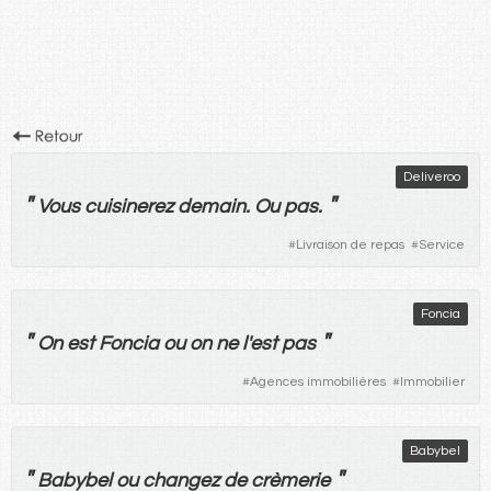
Deliveroo
"
"
Vous
cuisinerez
demain
.
Ou
pas
.
#
Livraison de repas
#
Service
Foncia
"
"
On
est
Foncia
ou
on
ne
l'
est
pas
#
Agences immobilières
#
Immobilier
Babybel
"
"
Babybel
ou
changez
de
crèmerie