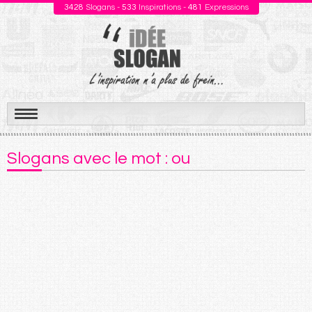
3428
Slogans -
533
Inspirations -
481
Expressions
Aller
au
Slogans avec le mot : ou
contenu