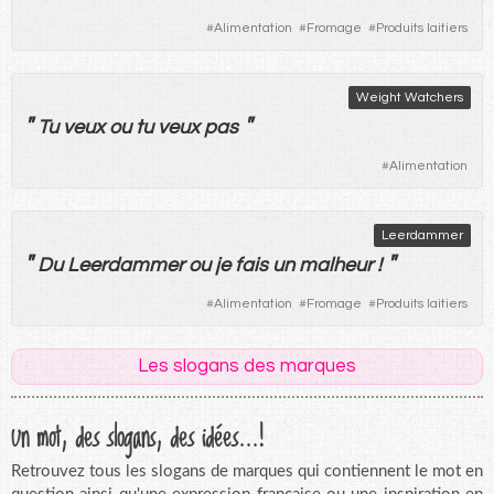
#
Alimentation
#
Fromage
#
Produits laitiers
Weight Watchers
"
"
Tu
veux
ou
tu
veux
pas
#
Alimentation
Leerdammer
"
"
Du
Leerdammer
ou
je
fais
un
malheur
!
#
Alimentation
#
Fromage
#
Produits laitiers
Les slogans des marques
Un mot, des slogans, des idées...!
Retrouvez tous les slogans de marques qui contiennent le mot en