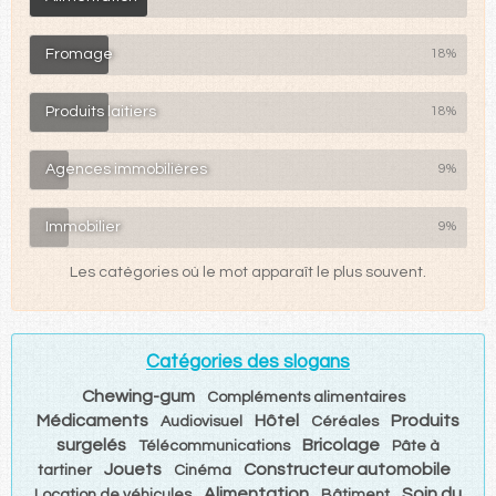
Fromage
18%
Produits laitiers
18%
Agences immobilières
9%
Immobilier
9%
Les catégories où le mot apparaît le plus souvent.
Catégories des slogans
Chewing-gum
Compléments alimentaires
Médicaments
Hôtel
Produits
Audiovisuel
Céréales
surgelés
Bricolage
Télécommunications
Pâte à
Jouets
Constructeur automobile
tartiner
Cinéma
Alimentation
Soin du
Location de véhicules
Bâtiment