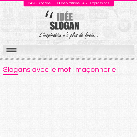
3428
Slogans -
533
Inspirations -
481
Expressions
Aller
au
Slogans avec le mot : maçonnerie
contenu